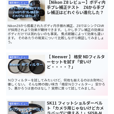
【Nikon Z8 レビュー】ボディ内
撮影機材レビュー
手ブレ補正テスト Z6から手ブ
レ補正はどれぐらい進化した？
NikonZ6から搭載されたボディ内手振れ補正、Z8ではシンクロVR
が採用されより効果が期待できます。 しかし手ブレ補正の効果は
ボディだけでは測れないのも事実。 焦点距離によって効果も違い
ます。 そのあたりの現実について比較しながら検証してみましょ
う。
【 Neewer 】 格安 NDフィルタ
撮影機材レビュー
ーセットを試す「安いけ
ど・・・・？」
ＮＤフィルターを試してみたいけど、何枚も揃えるのはお財布に
優しくない。 そんな時の強い味方「格安ＮＤフィルター」 安かろ
う、悪かろうは昔のはなし？ 実際に買って試してみました。
SK11 フィットショルダーベル
撮影機材レビュー
ト「カメラ用じゃないけどカメ
ラバッグに使える！」SFSB-N