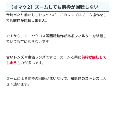
【オマケ2】ズームしても前枠が回転しない
今時当たり前かもしれませんが、このレンズはズーム操作をし
ても
前枠が回転しません
。
ですから、ＰＬやクロス等
回転動作があるフィルター
を装着し
ていても苦にならないです。
古いレンズ
や
廉価レンズ
ですと、ズームと共に
前枠が回転して
しまう
ものが多いです。
ズームによる前枠の回転が無いだけで、
撮影時のストレス
は大
きく違います。