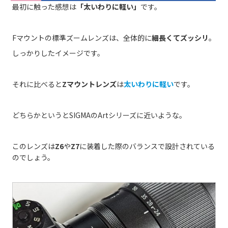
最初に触った感想は
「太いわりに軽い」
です。
Fマウントの標準ズームレンズは、全体的に
細長くてズッシリ
。
しっかりしたイメージです。
それに比べると
Zマウントレンズ
は
太いわりに軽い
です。
どちらかというとSIGMAのArtシリーズに近いような。
このレンズは
Z6
や
Z7
に装着した際のバランスで設計されている
のでしょう。