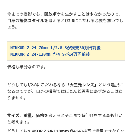
今までの撮影でも、
開放ボケ
を生かすことは少なかったので、
自身の
撮影スタイル
を考えると
f/2.8
にこだわる必要も無いでし
ょう。
NIKKOR Z 24-70mm f/2.8 Sが実売30万円前後

NIKKOR Z 24-120mm f/4 Sが14万円前後
価格も半分なのです。
どうしても
f/2.8
にこだわるなら
「大三元レンズ」
という選択に
なるのですが、自身の撮影ではほとんど恩恵にあずかるこはあ
りません。
サイズ
、
重量
、
価格
を考えるとそこまで背伸びをする事も無い
と考えます。
どうしても
NIKKOR Z 24-120mm f/4 S
の描写で満足できなくな