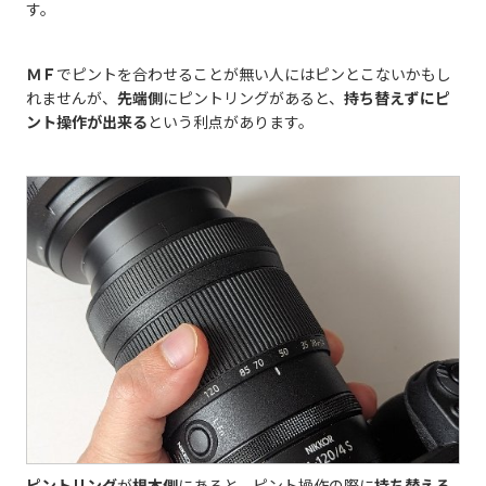
す。
ＭＦ
でピントを合わせることが無い人にはピンとこないかもし
れませんが、
先端側
にピントリングがあると、
持ち替えずにピ
ント操作が出来る
という利点があります。
ピントリング
が
根本側
にあると、ピント操作の際に
持ち替える