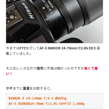
今までは
FTZ
を介して
AF-S NIKKOR 24-70mm f/2.8G ED
を装
着していました。
大三元レンズなので
描写
に不満は無かったのですが
長くて重
い！
参考までに
重量
を比較すると、
NIKKOR Z 24-120mm f/4 S 約685g

AF-S NIKKOR24-70mm f/2.8G ED+FTZ 1,080g