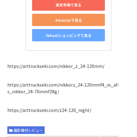
楽天市場で見る
Amazonで見る
Yahoo!ショッピングで見る
https://arttruckseki.com/nikkor_z_24-120mm/
https://arttruckseki.com/nikkorz_24-120mmf4_vs_af-
s_nikkor_24-70mmf28g/
https://arttruckseki.com/z24-120_night/
撮影機材レビュー