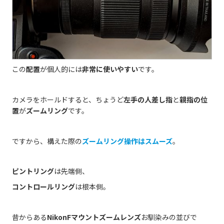
この
配置
が個人的には
非常に使いやすい
です。
カメラをホールドすると、ちょうど
左手の人差し指
と
親指の位
置
が
ズームリング
です。
ですから、構えた際の
ズームリング操作はスムーズ
。
ピントリング
は先端側、
コントロールリング
は根本側。
昔からある
NikonFマウントズームレンズ
お馴染みの並びで