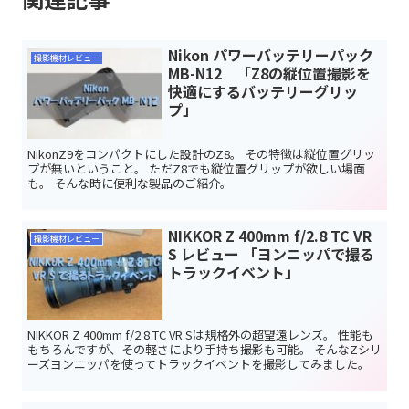
Nikon パワーバッテリーパック
撮影機材レビュー
MB-N12 「Z8の縦位置撮影を
快適にするバッテリーグリッ
プ」
NikonZ9をコンパクトにした設計のZ8。 その特徴は縦位置グリッ
プが無いということ。 ただZ8でも縦位置グリップが欲しい場面
も。 そんな時に便利な製品のご紹介。
NIKKOR Z 400mm f/2.8 TC VR
撮影機材レビュー
S レビュー 「ヨンニッパで撮る
トラックイベント」
NIKKOR Z 400mm f/2.8 TC VR Sは規格外の超望遠レンズ。 性能も
もちろんですが、その軽さにより手持ち撮影も可能。 そんなZシリ
ーズヨンニッパを使ってトラックイベントを撮影してみました。