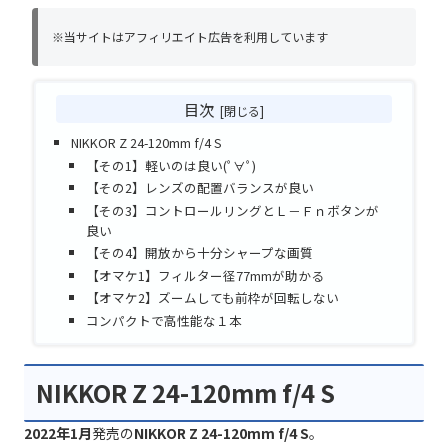
※当サイトはアフィリエイト広告を利用しています
目次
NIKKOR Z 24-120mm f/4 S
【その1】軽いのは良い(ﾟ∀ﾟ)
【その2】レンズの配置バランスが良い
【その3】コントロールリングとＬ－Ｆｎボタンが
良い
【その4】開放から十分シャープな画質
【オマケ1】フィルター径77mmが助かる
【オマケ2】ズームしても前枠が回転しない
コンパクトで高性能な１本
NIKKOR Z 24-120mm f/4 S
2022年1月
発売の
NIKKOR Z 24-120mm f/4 S
。