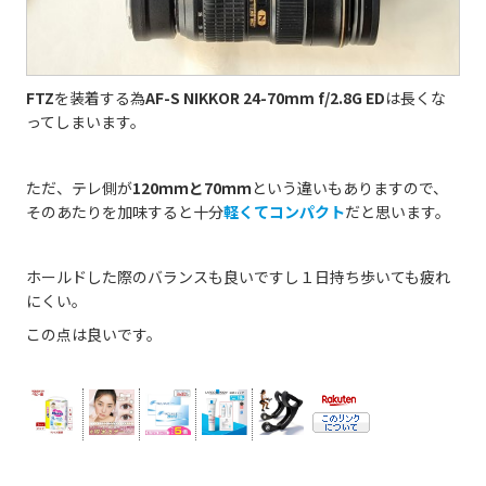
FTZ
を装着する為
AF-S NIKKOR 24-70mm f/2.8G ED
は長くな
ってしまいます。
ただ、テレ側が
120ｍｍと70ｍｍ
という違いもありますので、
そのあたりを加味すると十分
軽くてコンパクト
だと思います。
ホールドした際のバランスも良いですし１日持ち歩いても疲れ
にくい。
この点は良いです。