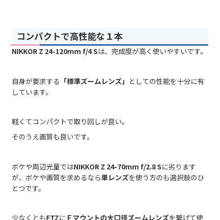
コンパクトで高性能な１本
NIKKOR Z 24-120mm f/4 S
は、完成度が高く使いやすいです。
自身が要求する
「標準ズームレンズ」
としての性能を十分に有
しています。
軽くてコンパクトで取り回しが良い。
そのうえ画質も良いです。
ボケや周辺光量では
NIKKOR Z 24-70mm f/2.8 S
に劣ります
が、ボケや画質を求めるなら
単レンズ
を使う方のも選択肢のひ
とつです。
少なくとも
FTZ
に
Ｆマウントの大口径ズームレンズ
を繋げて使