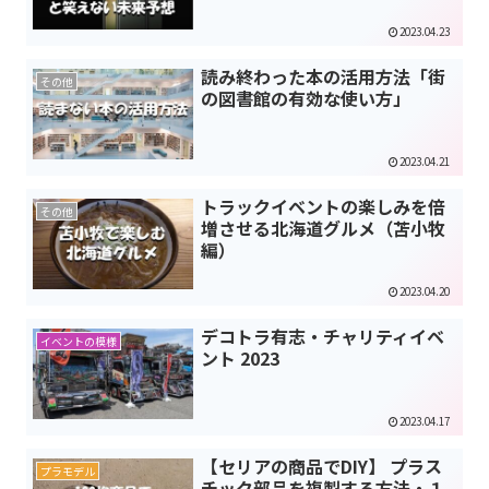
2023.04.23
読み終わった本の活用方法「街
その他
の図書館の有効な使い方」
2023.04.21
トラックイベントの楽しみを倍
その他
増させる北海道グルメ（苫小牧
編）
2023.04.20
デコトラ有志・チャリティイベ
イベントの模様
ント 2023
2023.04.17
【セリアの商品でDIY】 プラス
プラモデル
チック部品を複製する方法・１