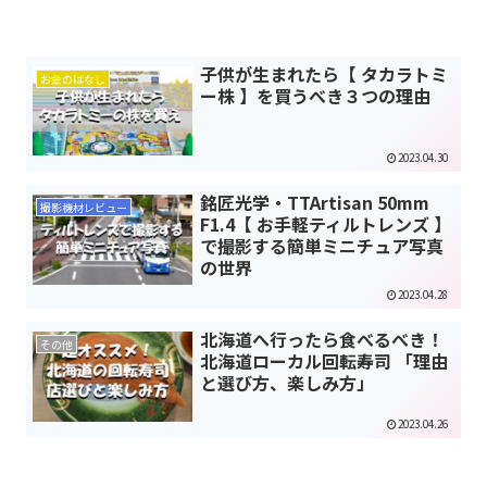
子供が生まれたら【 タカラトミ
お金のはなし
ー株 】を買うべき３つの理由
2023.04.30
銘匠光学・TTArtisan 50mm
撮影機材レビュー
F1.4【 お手軽ティルトレンズ 】
で撮影する簡単ミニチュア写真
の世界
2023.04.28
北海道へ行ったら食べるべき！
その他
北海道ローカル回転寿司 「理由
と選び方、楽しみ方」
2023.04.26