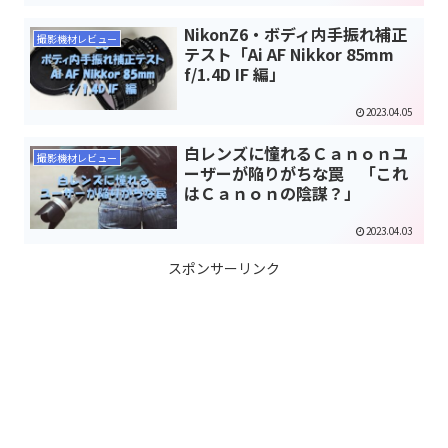
NikonZ6・ボディ内手振れ補正
撮影機材レビュー
テスト「Ai AF Nikkor 85mm
f/1.4D IF 編」
2023.04.05
白レンズに憧れるＣａｎｏｎユ
撮影機材レビュー
ーザーが陥りがちな罠 「これ
はＣａｎｏｎの陰謀？」
2023.04.03
スポンサーリンク