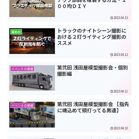
００均ＤＩＹ
2023.04.15
トラックのナイトシーン撮影に
撮影術
おける２灯ライティング撮影の
ススメ
2023.04.12
第弐回 浅田屋模型撮影会・個別
イベントの模様
撮影編
2023.04.11
第弐回 浅田屋模型撮影会 【指先
イベントの模様
に魂込めて頭打ってる男達】
2023.04.10