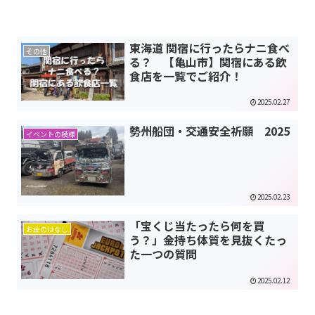
東海道 関宿に行ったらナニ食べ
その他
る？ 【亀山市】関宿にある飲
食店を一覧でご紹介！
2025.02.27
勢州船団・交通安全祈願 2025
イベントの模様
2025.02.23
「宝くじ当たったら何を買
お金のはなし
う？」金持ち体質を見抜くたっ
た一つの質問
2025.02.12