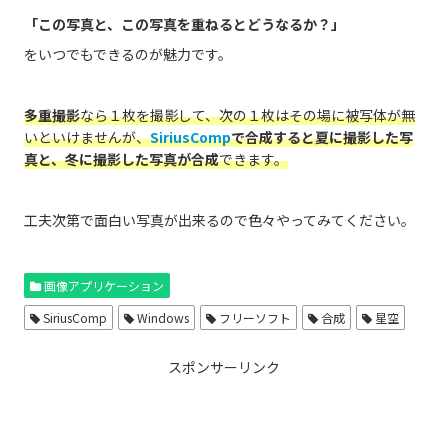
「この写真と、この写真を重ねるとどうなるか？」
をいつでもできるのが魅力です。
多重撮影
なら１枚を撮影して、次の１枚はその場に被写体が無
いといけませんが、
SiriusComp
で合成すると夏に撮影した写
真と、冬に撮影した写真が合成
できます。
工夫次第で面白い写真が出来るので色々やってみてください。
画像アプリケーション
SiriusComp
Windows
フリーソフト
合成
星空
スポンサーリンク