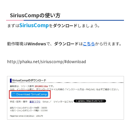
SiriusCompの使い方
SiriusComp
まずは
を
ダウンロード
しましょう。
動作環境は
Windows
で、
ダウンロード
は
こちら
から行えます。
http://phaku.net/siriuscomp/#download