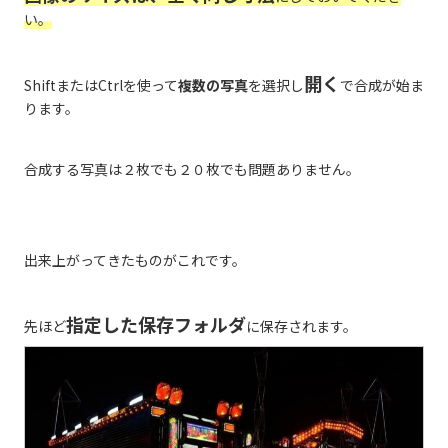
い。
開く
ShiftまたはCtrlを使って
複数の写真
を選択し
で合成が始ま
ります。
合成する写真は２枚でも２０枚でも問題ありません。
出来上がってきたものがこれです。
指定した保存フォルダ
先ほど
に保存されます。