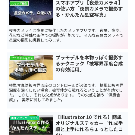
スマホアプリ【夜景カメラ４】
スマホで撮影
の使い方「夜景カメラで撮影す
る・かんたん星空写真」
夜景カメラ４は夜景に特化したカメラアプリです。 夜景、夜空、
花火など特殊な条件での撮影が可能です。 そんな夜景カメラ４で
星空の撮影に挑戦してみます。
プラモデルを本物っぽく撮影す
プラモデル撮影法
るテクニック「被写界深度合成
の有効活用」
模型写真は被写界深度のコントロールが必須です。 簡単に被写界
深度を深くしたい場合、被写体から離れるということが有効でし
た。 しかし、それも欠点があります。 その欠点を補う「深度合
成」。 実際に試してみました。
【Illustrator 10 で作る】簡単
画像アプリケーション
オリジナルステッカー「作成手
順と上手に作るちょっとしたコ
ツ」