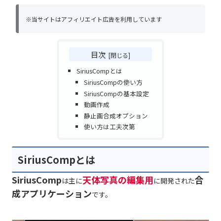
※当サイトはアフィリエイト広告を利用しています
目次
SiriusCompとは
SiriusCompの使い方
SiriusCompの基本設定
動画作成
静止画合成オプション
使い方は工夫次第
SiriusCompとは
SiriusComp
天体写真の編集用
合
は主に
に開発された
成
アプリケーション
です。