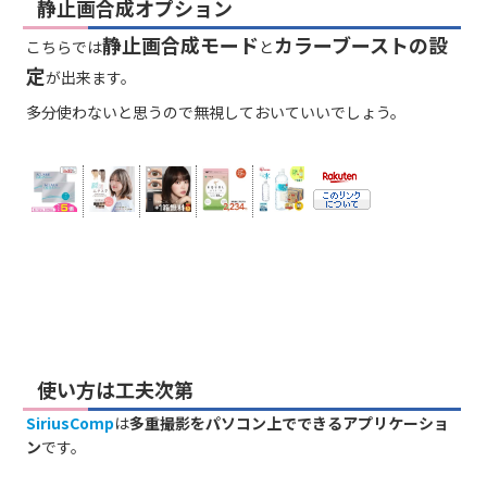
静止画合成オプション
静止画合成モード
カラーブーストの設
こちらでは
と
定
が出来ます。
多分使わないと思うので無視しておいていいでしょう。
使い方は工夫次第
SiriusComp
は
多重撮影をパソコン上でできるアプリケーショ
ン
です。