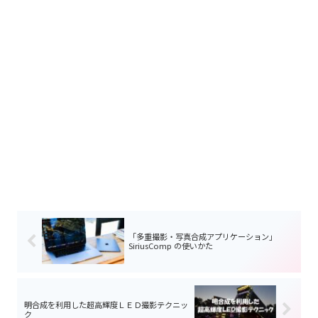
「多重撮影・写真合成アプリケーション」
SiriusComp の使いかた
明合成を利用した超高輝度ＬＥＤ撮影テクニッ
ク