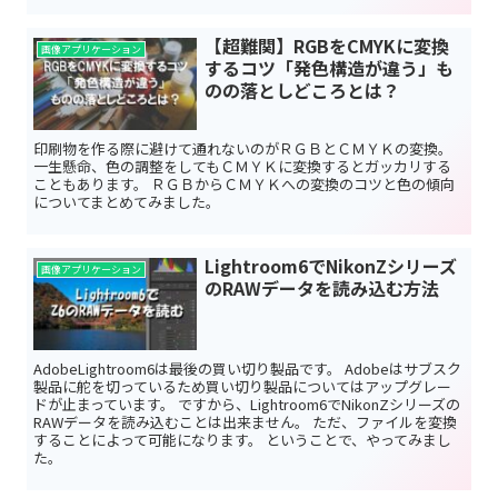
【超難関】RGBをCMYKに変換
画像アプリケーション
するコツ「発色構造が違う」も
のの落としどころとは？
印刷物を作る際に避けて通れないのがＲＧＢとＣＭＹＫの変換。
一生懸命、色の調整をしてもＣＭＹＫに変換するとガッカリする
こともあります。 ＲＧＢからＣＭＹＫへの変換のコツと色の傾向
についてまとめてみました。
Lightroom6でNikonZシリーズ
画像アプリケーション
のRAWデータを読み込む方法
AdobeLightroom6は最後の買い切り製品です。 Adobeはサブスク
製品に舵を切っているため買い切り製品についてはアップグレー
ドが止まっています。 ですから、Lightroom6でNikonZシリーズの
RAWデータを読み込むことは出来ません。 ただ、ファイルを変換
することによって可能になります。 ということで、やってみまし
た。