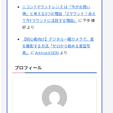
ニコン Fマウントレンズ は「今がお買い
得」と考える3つの理由 「Zマウント？あえ
て今Fマウントに注目する理由」
に
下手 横
好
より
【初心者向け】デジタル一眼カメラで、星
を撮影する方法「ゼロから始める星空写
真」
に
ArttruckSEKI
より
プロフィール