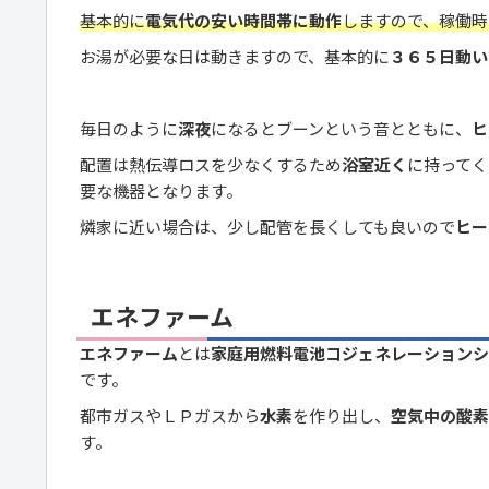
基本的に
電気代の安い時間帯に動作
しますので、稼働時
お湯が必要な日は動きますので、基本的に
３６５日動い
毎日のように
深夜
になるとブーンという音とともに、
ヒ
配置は熱伝導ロスを少なくするため
浴室近く
に持ってく
要な機器となります。
燐家に近い場合は、少し配管を長くしても良いので
ヒー
エネファーム
エネファーム
とは
家庭用燃料電池コジェネレーションシ
です。
都市ガスやＬＰガスから
水素
を作り出し、
空気中の酸素
す。