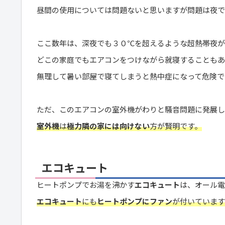
昼間の使用については問題ないと思いますが問題は夜で
ここ数年は、深夜でも３０℃を超えるような超熱帯夜が
どこの家庭でもエアコンをつけながら就寝することもあ
無理して暑い部屋で寝てしまうと熱中症になって危険で
ただ、このエアコンの室外機がわりと騒音問題に発展し
室外機
は
極力隣の家には向けない
方が賢明です。
エコキュート
ヒートポンプでお湯を沸かす
エコキュート
は、オール電
エコキュート
にも
ヒートポンプにファン
が付いています