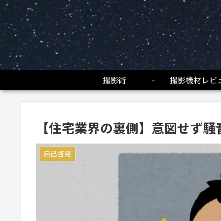
撮影術
撮影機材レビ
【住宅業界の裏側】意図せず騒
自己啓発