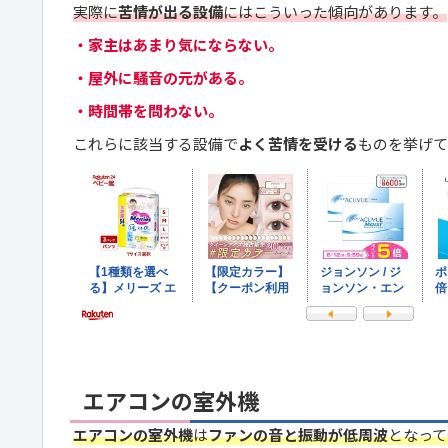
実際に
苦情が出る設備
にはこういった傾向があります。
・家主はあまり気にならない。
・屋外に騒音の元がある。
・時間帯を問わない。
これらに該当する設備で
よく苦情を受ける
ものを挙げて
エアコンの室外機
エアコンの室外機
は
ファンの音と振動が低周波
となって