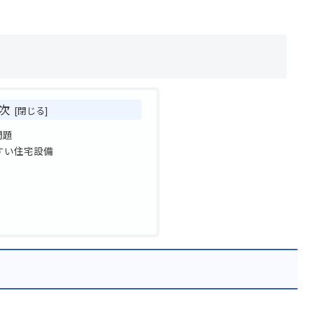
次
問題
すい住宅設備