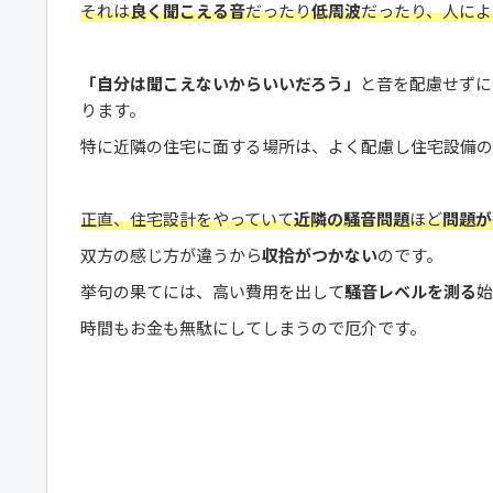
それは
良く聞こえる音
だったり
低周波
だったり、人によ
「自分は聞こえないからいいだろう」
と音を配慮せずに
ります。
特に近隣の住宅に面する場所は、よく配慮し住宅設備の
正直、住宅設計をやっていて
近隣の騒音問題
ほど
問題が
双方の感じ方が違うから
収拾がつかない
のです。
挙句の果てには、高い費用を出して
騒音レベルを測る
始
時間もお金も無駄にしてしまうので厄介です。