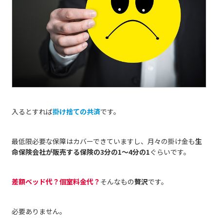
入るとすれば
掛け捨ての共済
です。
最低限必要な保障はカバーできていますし、月々の掛け金も
生
命保険会社が販売する保険の3分の1～4分の1
ぐらいです。
差額ベッド代？個室料金代？
そんなもの
贅沢
です。
必要ありません。