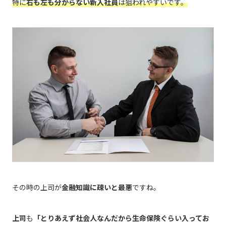
特に
右も左も分からない新入社員
は狙われやすいです。
その時の上司が
金融知識に疎いと最悪
ですね。
上司
も
「とりあえず社会人なんだから生命保険ぐらい入ってお