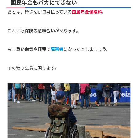
国民年金もバカにできない
あとは、皆さんが毎月払っている
国民年金保険料
。
これにも
保険の意味合い
があります。
もし
重い病気や怪我
で
障害者
になったとしましょう。
その後の生活に困ります。