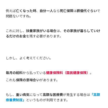
例えば
亡くなった時
、
自分一人
なら
死亡保障
は
葬儀代ぐらい
で
問題ないですね。
これに対し、
扶養家族がいる場合
は、
その家族が暮らしていけ
るだけのお金
を残す必要があります。
しかし、よく考えてください。
毎月の給料
から払っている
健康保険料（国民健康保険）
。
これも
保険の意味合い
があります。
もし、
重い病気
になって
高額な医療費
が発生する場合は
「高額
療養費制度」
というものが利用できます。