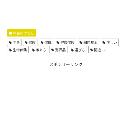
お金のはなし
中身
保険
保障
健康保険
国民年金
正しい
生命保険
考え方
贅沢品
選び方
間違い
スポンサーリンク