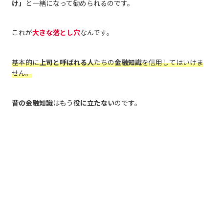
け」
と一緒になって勧められるのです。
これが
大きな落とし穴
なんです。
基本的に
上司と呼ばれる人
たちの
金融知識
を信用してはいけま
せん。
昔の金融知識
はもう
役に立たない
のです。