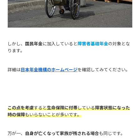
しかし、
国民年金
に加入していると
障害者基礎年金
の対象とな
ります。
詳細は
日本年金機構のホームページ
を確認してみてください。
この点を考慮
すると
生命保険に付帯
している
障害状態になった
時の保障
もいらないことが多いです。
万が一、
自身が亡くなって家族が残される場合
も同じです。