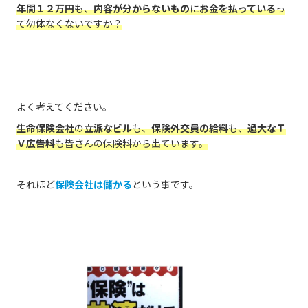
年間１２万円
も、
内容が分からないもの
に
お金を払っている
っ
て勿体なくないですか？
よく考えてください。
生命保険会社
の
立派なビル
も、
保険外交員の給料
も、
過大なＴ
Ｖ広告料
も皆さんの保険料から出ています。
それほど
保険会社は儲かる
という事です。