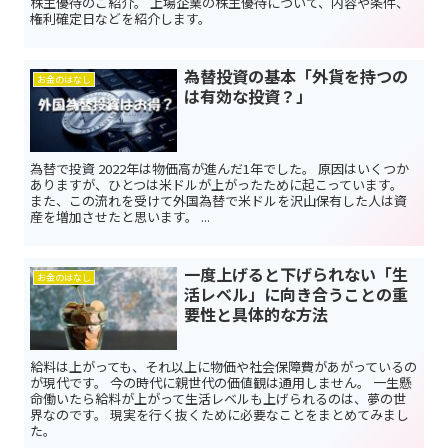
株主優待のご紹介。 上場企業の株主優待について、内容や条件、
権利確定日などを紹介します。
為替投資の基本「外貨を持つの
お金のはなし
は有効な投資？」
為替で投資 2022年は物価高が進んだ1年でした。 原因はいくつか
ありますが、ひとつは米ドルが上がったために起こっています。
また、この流れを受けて外国為替で米ドルを沢山保有した人は資
産を増加させたと思います。 ...
一度上げると下げられない「生
お金のはなし
活レベル」に向き合うことの重
要性と具体的な方法
給料は上がっても、それ以上に物価や社会保障費があがっているの
が現代です。 今の時代に親世代の価値観は通用しません。 一生懸
命働いたら給料が上がって生活レベルも上げられるのは、夢の世
界なのです。 現実を行く抜くために必要なことをまとめてみまし
た。