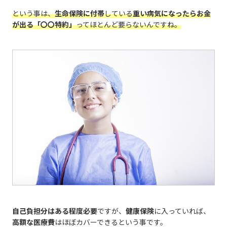
という事は、
生命保険に付帯
している
重い病気になったらお金
が出る「〇〇特約」
ってほとんど要らないんですね。
自己負担分はある程度必要
ですが、
健康保険
に入っていれば、
高額な医療費
はほぼカバーできるという事です。