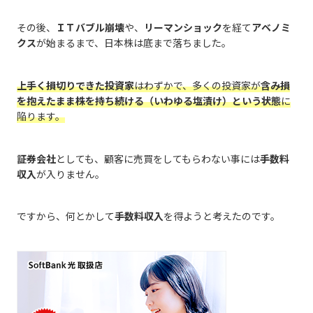
その後、
ＩＴバブル崩壊
や、
リーマンショック
を経て
アベノミ
クス
が始まるまで、日本株は底まで落ちました。
上手く損切りできた投資家
はわずかで、多くの投資家が
含み損
を抱えたまま株を持ち続ける（いわゆる塩漬け）という状態
に
陥ります。
証券会社
としても、顧客に売買をしてもらわない事には
手数料
収入
が入りません。
ですから、何とかして
手数料収入
を得ようと考えたのです。