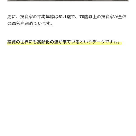
更に、投資家の
平均年齢は61.1歳
で、
70歳以上
の投資家が全体
の
39％
を占めています。
投資の世界にも高齢化の波が来ている
というデータですね。