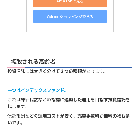
Amazonで見る
Yahoo!ショッピングで見る
搾取される高齢者
投資信託には
大きく分けて２つの種類
があります。
一つはインデックスファンド。
これは株価指数などの
指標に連動した運用を目指す投資信託
を
指します。
信託報酬などの
運用コストが安く
、
売買手数料が無料の物も多
い
です。