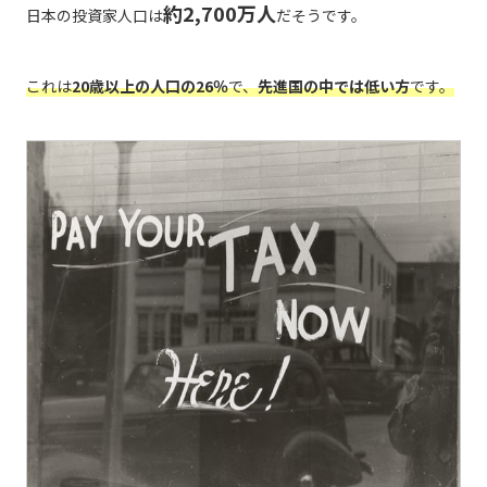
約2,700万人
日本の投資家人口は
だそうです。
これは
20歳以上の人口の26％
で、
先進国の中では低い方
です。