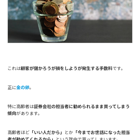
これは
顧客が儲かろうが損をしようが発生する手数料
です。
正に
金の卵
。
特に高齢者は
証券会社の担当者に勧められるまま買ってしまう
傾向
があります。
高齢者ほど
「いい人だから」
とか
「今までお世話になった担当
者が勧めてくれるから」
という理由で買ってしまいます。