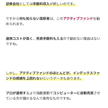
証券会社
としては
手数料収入
が欲しい
のです。
ですから
何も知らない高齢者
は、この
アクティブファンド
を勧
められます。
運用コストが高く
、
売買手数料も入る
ので勧めない理由はない
ですね。
しかし、
アクティブファンドのほとんどが、インデックスファ
ンドの成績を上回れない
というデータもあります。
プロが運用す
るより指数連動で
コンピューターに自動売買
させ
ている方が儲かるなんて皮肉なものですね。