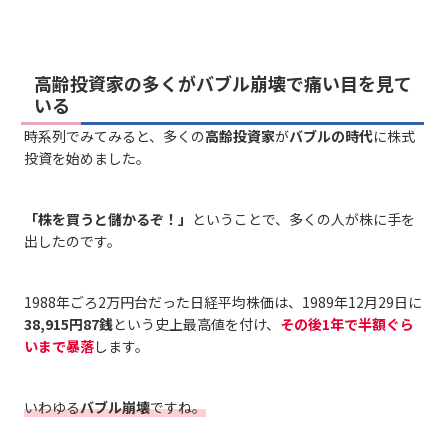
高齢投資家の多くがバブル崩壊で痛い目を見て
いる
時系列でみてみると、多くの
高齢投資家
が
バブルの時代
に株式
投資を始めました。
「株を買うと儲かるぞ！」
ということで、多くの人が株に手を
出したのです。
1988年ごろ2万円台だった日経平均株価は、1989年12月29日に
38,915円87銭
という史上最高値を付け、
その後1年で半額ぐら
いまで暴落
します。
いわゆる
バブル崩壊
ですね。