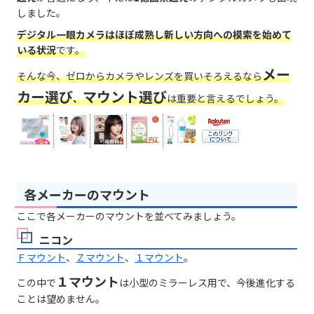
しました。
デジタル一眼カメラはほぼ成熟し新しい方向への模索を始めて
いる状況
です。
メー
そんな今、ゼロからカメラやレンズを買いそろえるなら
カー選び
マウント選び
、
は重要と言えるでしょう。
各メーカーのマウント
ここで各メーカーのマウントを並べてみましょう。
ニコン
Ｆマウント
、
Ｚマウント
、
１マウント
。
１マウント
この中で
は小型のミラーレス用で、今後進化する
ことは望めません。