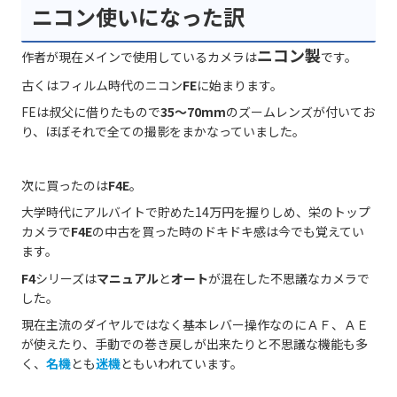
ニコン使いになった訳
ニコン製
作者が現在メインで使用しているカメラは
です。
古くはフィルム時代のニコン
FE
に始まります。
FEは叔父に借りたもので
35～70mm
のズームレンズが付いてお
り、ほぼそれで全ての撮影をまかなっていました。
次に買ったのは
F4E
。
大学時代にアルバイトで貯めた14万円を握りしめ、栄のトップ
カメラで
F4E
の中古を買った時のドキドキ感は今でも覚えてい
ます。
F4
シリーズは
マニュアル
と
オート
が混在した不思議なカメラで
した。
現在主流のダイヤルではなく基本レバー操作なのにＡＦ、ＡＥ
が使えたり、手動での巻き戻しが出来たりと不思議な機能も多
く、
名機
とも
迷機
ともいわれています。