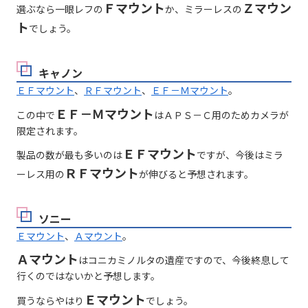
Ｆマウント
Ｚマウン
選ぶなら一眼レフの
か、ミラーレスの
ト
でしょう。
キャノン
ＥＦマウント
、
ＲＦマウント
、
ＥＦ－Ｍマウント
。
ＥＦ－Ｍマウント
この中で
はＡＰＳ－Ｃ用のためカメラが
限定されます。
ＥＦマウント
製品の数が最も多いのは
ですが、今後はミラ
ＲＦマウント
ーレス用の
が伸びると予想されます。
ソニー
Ｅマウント
、
Ａマウント
。
Ａマウント
はコニカミノルタの遺産ですので、今後終息して
行くのではないかと予想します。
Ｅマウント
買うならやはり
でしょう。