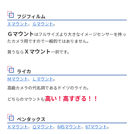
フジフィルム
Ｘマウント
、
Ｇマウント
。
Ｇマウント
はフルサイズより大きなイメージセンサーを持っ
たカメラ用ですので一般的ではありません。
Ｘマウント
買うなら
一択です。
ライカ
Ｍマウント
、
Ｌマウント
。
高級カメラの代名詞であるドイツのライカ。
高い！高すぎる！！
どちらのマウントも
ペンタックス
Ｋマウント
、
Ｑマウント
、
645マウント
、
67マウント
。