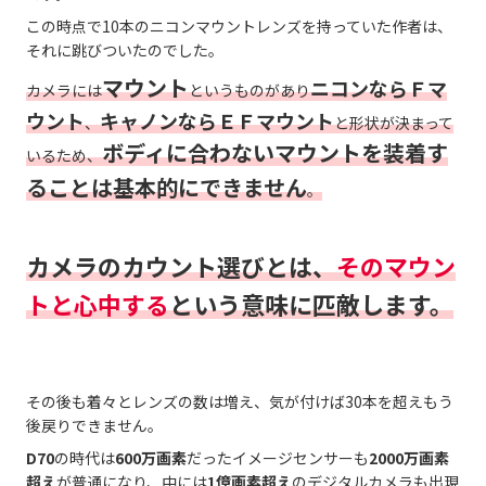
この時点で10本のニコンマウントレンズを持っていた作者は、
それに跳びついたのでした。
マウント
ニコンならＦマ
カメラには
というものがあり
ウント
キャノンならＥＦマウント
、
と形状が決まって
ボディに合わないマウントを装着す
いるため、
ることは基本的にできません
。
カメラのカウント選びとは、
そのマウン
トと心中する
という意味に匹敵します。
その後も着々とレンズの数は増え、気が付けば30本を超えもう
後戻りできません。
D70
の時代は
600万画素
だったイメージセンサーも
2000万画素
超え
が普通になり、中には
1億画素超え
のデジタルカメラも出現