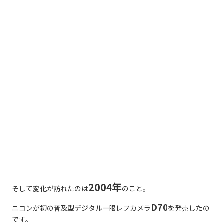
2004年
そして変化が訪れたのは
のこと。
D70
ニコンが初の普及型デジタル一眼レフカメラ
を発売したの
です。