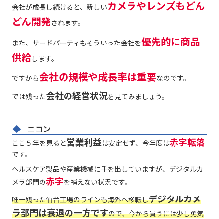
カメラやレンズもどん
会社が成長し続けると、新しい
どん開発
されます。
優先的に商品
また、サードパーティもそういった会社を
供給
します。
会社の規模や成長率は重要
ですから
なのです。
会社の経営状況
では残った
を見てみましょう。
ニコン
営業利益
赤字転落
ここ５年を見ると
は安定せず、今年度は
です。
ヘルスケア製品や産業機械に手を出していますが、デジタルカ
赤字
メラ部門の
を補えない状況です。
デジタルカメ
唯一残った仙台工場のラインも海外へ移転し
ラ部門は衰退の一方です
ので、今から買うには少し勇気