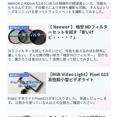
NIKKOR Z 400mm f/2.8 TC VR Sは規格外の超望遠レンズ。 性能も
もちろんですが、その軽さにより手持ち撮影も可能。 そんなZシリ
ーズヨンニッパを使ってトラックイベントを撮影してみました。
【 Neewer 】 格安 NDフィルタ
撮影機材レビュー
ーセットを試す「安いけ
ど・・・・？」
ＮＤフィルターを試してみたいけど、何枚も揃えるのはお財布に
優しくない。 そんな時の強い味方「格安ＮＤフィルター」 安かろ
う、悪かろうは昔のはなし？ 実際に買って試してみました。
【RGB Video Light】Pixel G1S
撮影機材レビュー
高性能小型ビデオライト
RGBビデオライトPixelG1Sが手に入りました。 早速レビューしま
す。 以前から使っているVL81との比較もご確認ください。