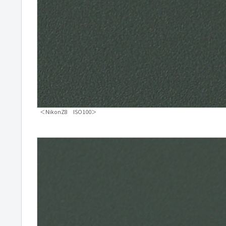
＜NikonZ8 ISO100＞