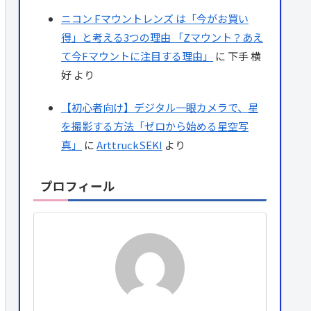
ニコン Fマウントレンズ は「今がお買い
得」と考える3つの理由 「Zマウント？あえ
て今Fマウントに注目する理由」
に
下手 横
好
より
【初心者向け】デジタル一眼カメラで、星
を撮影する方法「ゼロから始める星空写
真」
に
ArttruckSEKI
より
プロフィール