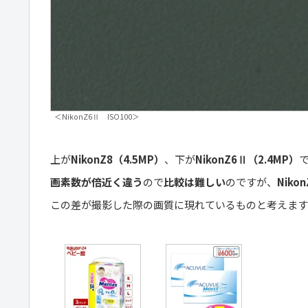
＜NikonZ6Ⅱ ISO100＞
上が
NikonZ8（4.5MP）
、下が
NikonZ6Ⅱ（2.4MP）
画素数が倍近く違う
ので
比較は難しい
のですが、
Nikon
この差が撮影した際の画質に現れているものと考えます