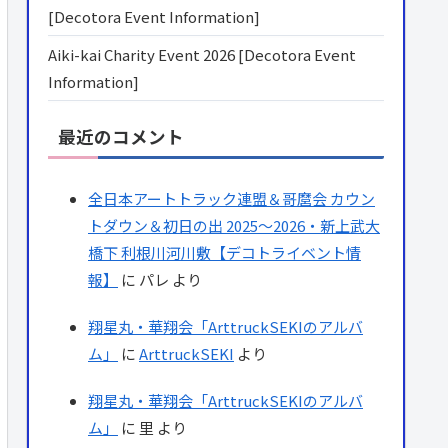
[Decotora Event Information]
Aiki-kai Charity Event 2026 [Decotora Event
Information]
最近のコメント
全日本アートトラック連盟＆哥麿会 カウン
トダウン＆初日の出 2025～2026・新上武大
橋下 利根川河川敷【デコトライベント情
報】
に
パレ
より
翔星丸・華翔会「ArttruckSEKIのアルバ
ム」
に
ArttruckSEKI
より
翔星丸・華翔会「ArttruckSEKIのアルバ
ム」
に
里
より