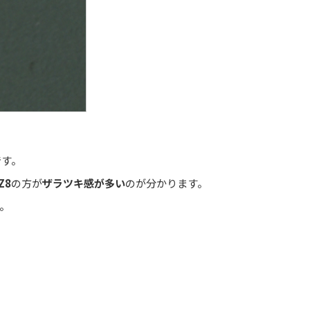
です。
Z8
の方が
ザラツキ感が多い
のが分かります。
。