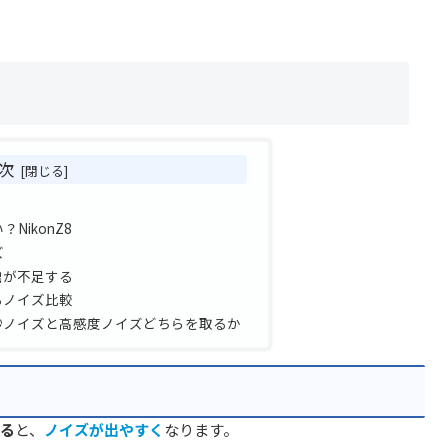
次
NikonZ8
ズ
出が不足する
るノイズ比較
秒ノイズと高感度ノイズどちらを取るか
る
と、
ノイズが出やすく
なります。