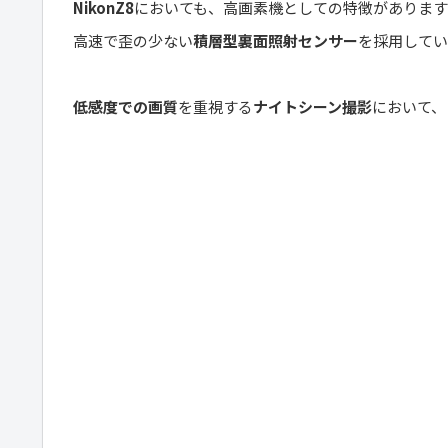
NikonZ8
においても、高画素機としての特徴があります
高速で歪の少ない
積層型裏面照射センサー
を採用してい
低感度での画質
を重視する
ナイトシーン撮影
において、