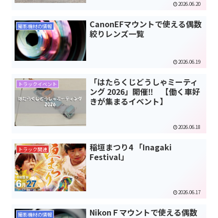
2026.06.20
CanonEFマウントで使える偶数
撮影機材の情報
絞りレンズ一覧
2026.06.19
「はたらくじどうしゃミーティ
トラックイベント
ング 2026」開催‼ 【働く車好
きが集まるイベント】
2026.06.18
稲垣まつり4 「Inagaki
トラック関連
Festival」
2026.06.17
NikonＦマウントで使える偶数
撮影機材の情報