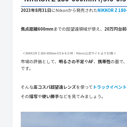
2023年8月31日
にNikonから発売された
NIKKOR Z 180
焦点距離600mm
までの超望遠領域が使え、
20万円台前
＜NIKKOR Z 180-600mm f/5.6-6.3 VR：Nikon公式サイトより引用＞
市場の評価として、
明るさの不足
や
AF
、
携帯性
の面で
です。
そんな
高コスパ超望遠レンズ
を使って
トラックイベント
その
描写
や
使い勝手
などを見てみましょう。