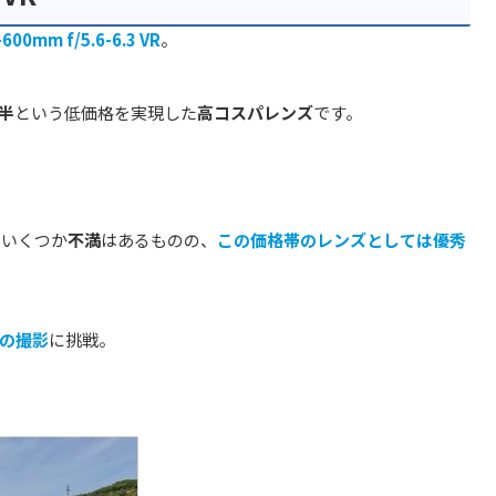
-600mm f/5.6-6.3 VR
。
半
という低価格を実現した
高コスパレンズ
です。
、いくつか
不満
はあるものの、
この価格帯のレンズとしては優秀
の撮影
に挑戦。