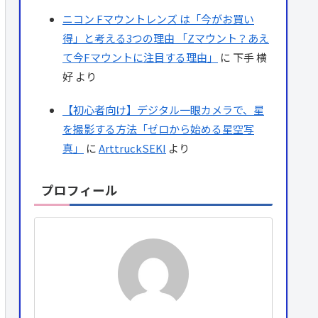
ニコン Fマウントレンズ は「今がお買い
得」と考える3つの理由 「Zマウント？あえ
て今Fマウントに注目する理由」
に
下手 横
好
より
【初心者向け】デジタル一眼カメラで、星
を撮影する方法「ゼロから始める星空写
真」
に
ArttruckSEKI
より
プロフィール