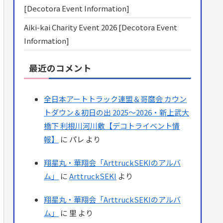
[Decotora Event Information]
Aiki-kai Charity Event 2026 [Decotora Event
Information]
最近のコメント
全日本アートトラック連盟＆哥麿会 カウン
トダウン＆初日の出 2025～2026・新上武大
橋下 利根川河川敷【デコトライベント情
報】
に
パレ
より
翔星丸・華翔会「ArttruckSEKIのアルバ
ム」
に
ArttruckSEKI
より
翔星丸・華翔会「ArttruckSEKIのアルバ
ム」
に
里
より