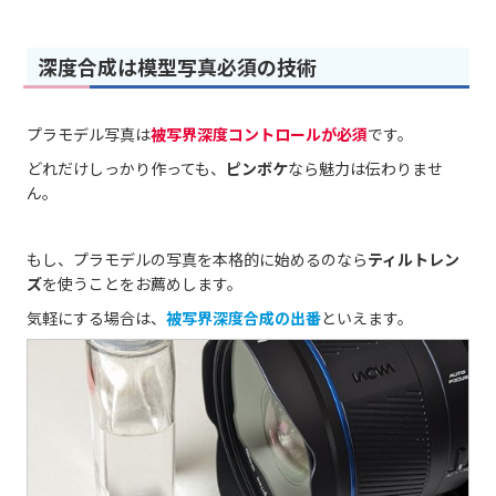
深度合成は模型写真必須の技術
プラモデル写真は
被写界深度コントロールが必須
です。
どれだけしっかり作っても、
ピンボケ
なら魅力は伝わりませ
ん。
もし、プラモデルの写真を本格的に始めるのなら
ティルトレン
ズ
を使うことをお薦めします。
気軽にする場合は、
被写界深度合成の出番
といえます。