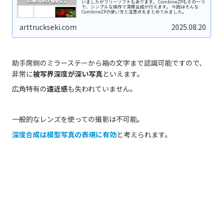
いましたがフリーソフトもあります。 CombineZPもその一つ
で、シンプルな操作で深度合成が行えます。 今回はそんな
CombineZPの使い方と注意点をまとめてみました。
arttruckseki.com
2025.08.20
助手席側のミラーステーから箱の文字まで認識可能ですので、
非常に
被写界深度が深い写真
といえます。
広角特有の
遠近感
も失われていません。
一般的なレンズを使っての撮影は不可能。
深度合成は模型写真の表現に有効
と考えられます。