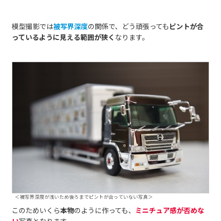
模型撮影では
被写界深度
の関係で、どう頑張っても
ピントが合
っているように見える範囲が狭く
なります。
＜被写界深度が浅いため後ろまでピントが合っていない写真＞
このためいくら
本物
のように作っても、
ミニチュア感が否めな