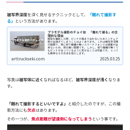
被写界深度
を深く見せるテクニックとして、
「離れて撮影す
る」
という方法があります。
プラモデル撮影のチョイ技 「離れて撮る」の合
理的な理由
模型を撮影した際、ピントが奥まで合わないためミニチュア
感が出過ぎてしまうことはよくあります。 これは被写界深度
の問題で、特に絞り機構が無いスマートフォンでは調整が出
来ないため、頭の痛い問題です。 しかし、絞り機構が無くて
もピントが合っているように見せることは可能です。 とって
も簡単なその方法を紹介します。
arttruckseki.com
2025.03.25
写真は
被写体に近く
なればなるほど、
被写界深度が浅く
なりま
す。
「離れて撮影するといいですよ」
と紹介したのですが、この撮
影方法にも
欠点
はあります。
その一つが、
焦点距離が望遠側になってしまう
という事です。