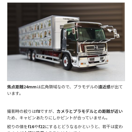
焦点距離24mm
は広角領域なので、プラモデルの
遠近感
が出て
います。
撮影時の絞りは
f8
ですが、
カメラとプラモデルとの距離が近い
ため、キャビンあたりにしかピントが合っていません。
絞りの値を
f16
や
f22
にするとどうなるかというと、若干は変わ