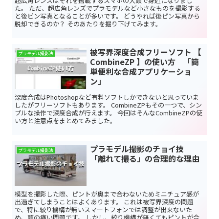
超広角レンズはそれを搭載するスマホの大頭で身近になりまし
た。 ただ、超広角レンズでプラモデルなど小さなものを撮影する
と後ピン写真となることが多いです。 どうやれば後ピン写真から
脱却できるのか？ そのあたりを掘り下げてみます。
被写界深度合成フリーソフト 【
プラモデル撮影法
CombineZP 】の使い方 「簡
単便利な合成アプリケーショ
ン」
深度合成はPhotoshopなど有料ソフトしかできないと思っていま
したがフリーソフトもあります。 CombineZPもその一つで、シン
プルな操作で深度合成が行えます。 今回はそんなCombineZPの使
い方と注意点をまとめてみました。
プラモデル撮影のチョイ技
プラモデル撮影法
「離れて撮る」の合理的な理由
模型を撮影した際、ピントが奥まで合わないためミニチュア感が
出過ぎてしまうことはよくあります。 これは被写界深度の問題
で、特に絞り機構が無いスマートフォンでは調整が出来ないた
め、頭の痛い問題です。 しかし、絞り機構が無くてもピントが合