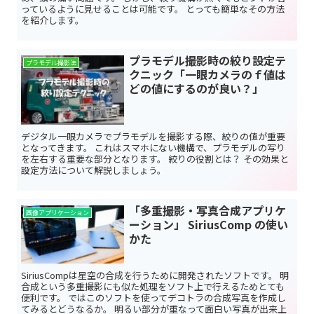
っているように見せることは可能です。 とっても簡単なその方法
を紹介します。
プラモデル撮影時の絞り設定テ
プラモデル撮影法
クニック「一眼カメラのｆ値は
どの値にするのが良い？」
デジタル一眼カメラでプラモデルを撮影する際、絞りの値が重要
となってきます。 これはスマホにない機構で、プラモデルの写り
を左右する重要な部分となります。 絞りの役割とは？ その効果と
設定方法について解説しましょう。
「多重撮影・写真合成アプリケ
画像アプリケーション
ーション」 SiriusComp の使い
かた
SiriusCompは星空の合成を行うために開発されたソフトです。 明
合成という多重撮影にも似た処理をソフト上で行えるためとても
便利です。 ではこのソフトを使ってデコトラの合成写真を作成し
てみるとどうなるか。 明るい部分が重なって面白い写真が出来上