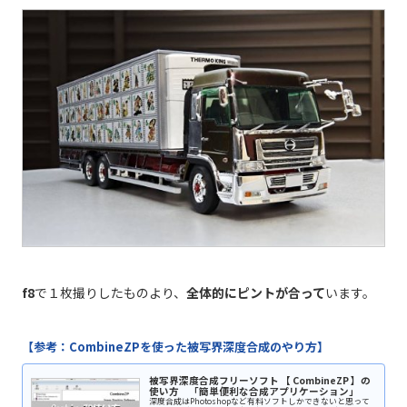
f8
で１枚撮りしたものより、
全体的にピントが合って
います。
【参考：CombineZPを使った被写界深度合成のやり方】
被写界深度合成フリーソフト 【 CombineZP 】の
使い方 「簡単便利な合成アプリケーション」
深度合成はPhotoshopなど有料ソフトしかできないと思って