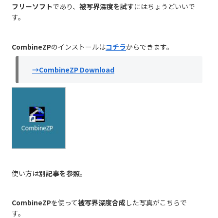
フリーソフト
であり、
被写界深度を試す
にはちょうどいいで
す。
CombineZP
のインストールは
コチラ
からできます。
→CombineZP Download
使い方は
別記事を参照
。
CombineZP
を使って
被写界深度合成
した写真がこちらで
す。