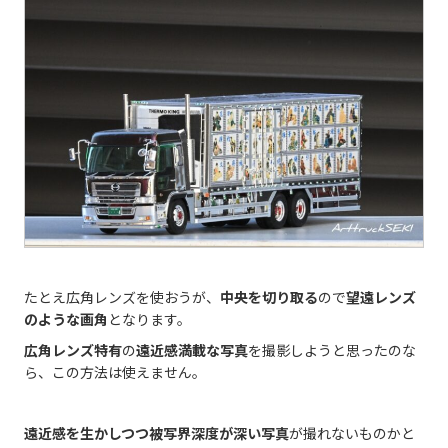
たとえ広角レンズを使おうが、
中央を切り取る
ので
望遠レンズ
のような画角
となります。
広角レンズ特有
の
遠近感満載な写真
を撮影しようと思ったのな
ら、この方法は使えません。
遠近感を生かしつつ被写界深度が深い写真
が撮れないものかと