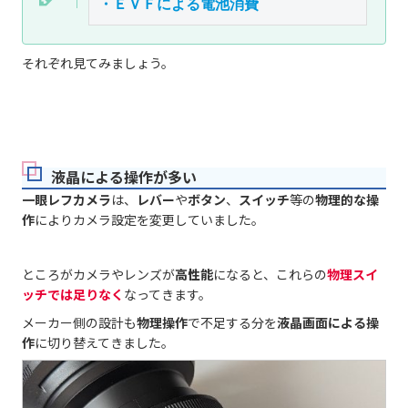
・ＥＶＦによる電池消費
それぞれ見てみましょう。
液晶による操作が多い
一眼レフカメラ
は、
レバー
や
ボタン
、
スイッチ
等の
物理的な操
作
によりカメラ設定を変更していました。
ところがカメラやレンズが
高性能
になると、これらの
物理スイ
ッチでは足りなく
なってきます。
メーカー側の設計も
物理操作
で不足する分を
液晶画面による操
作
に切り替えてきました。