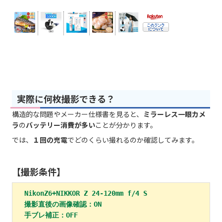
実際に何枚撮影できる？
構造的な問題やメーカー仕様書を見ると、
ミラーレス一眼カメ
ラ
の
バッテリー消費が多い
ことが分かります。
では、
１回の充電
でどのくらい撮れるのか確認してみます。
【撮影条件】
NikonZ6+NIKKOR Z 24-120mm f/4 S

　撮影直後の画像確認：ON

　手ブレ補正：OFF
