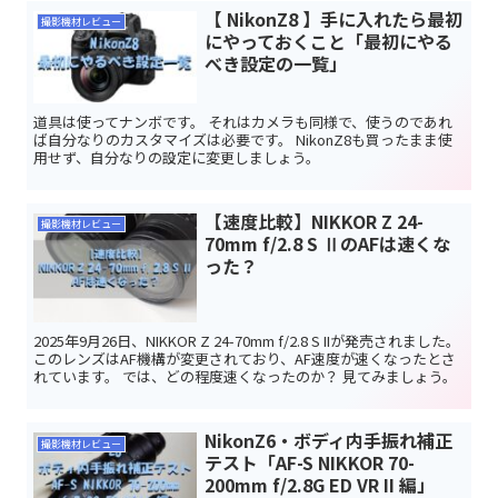
【 NikonZ8 】手に入れたら最初
撮影機材レビュー
にやっておくこと「最初にやる
べき設定の一覧」
道具は使ってナンボです。 それはカメラも同様で、使うのであれ
ば自分なりのカスタマイズは必要です。 NikonZ8も買ったまま使
用せず、自分なりの設定に変更しましょう。
【速度比較】NIKKOR Z 24-
撮影機材レビュー
70mm f/2.8 S ⅡのAFは速くな
った？
2025年9月26日、NIKKOR Z 24-70mm f/2.8 S IIが発売されました。
このレンズはAF機構が変更されており、AF速度が速くなったとさ
れています。 では、どの程度速くなったのか？ 見てみましょう。
NikonZ6・ボディ内手振れ補正
撮影機材レビュー
テスト「AF-S NIKKOR 70-
200mm f/2.8G ED VR II 編」