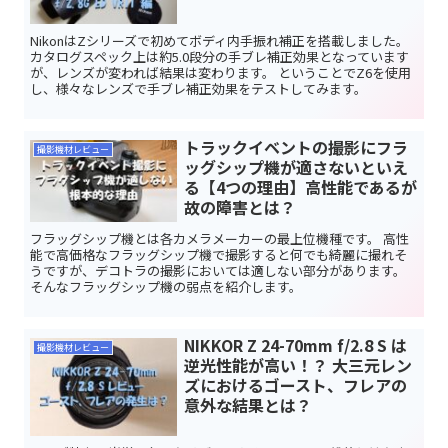
NikonはZシリーズで初めてボディ内手振れ補正を搭載しました。
カタログスペック上は約5.0段分の手ブレ補正効果となっています
が、レンズが変われば結果は変わります。 ということでZ6を使用
し、様々なレンズで手ブレ補正効果をテストしてみます。
トラックイベントの撮影にフラ
撮影機材レビュー
ッグシップ機が適さないといえ
る【4つの理由】高性能であるが
故の障害とは？
フラッグシップ機とは各カメラメーカーの最上位機種です。 高性
能で高価格なフラッグシップ機で撮影すると何でも綺麗に撮れそ
うですが、デコトラの撮影においては適しない部分があります。
そんなフラッグシップ機の弱点を紹介します。
NIKKOR Z 24-70mm f/2.8 S は
撮影機材レビュー
逆光性能が高い！？ 大三元レン
ズにおけるゴースト、フレアの
意外な結果とは？