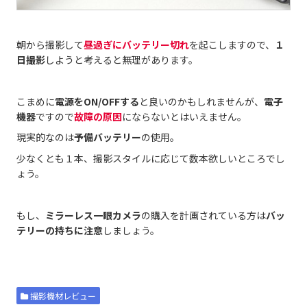
朝から撮影して
昼過ぎにバッテリー切れ
を起こしますので、
１
日撮影
しようと考えると無理があります。
こまめに
電源をON/OFFする
と良いのかもしれませんが、
電子
機器
ですので
故障の原因
にならないとはいえません。
現実的なのは
予備バッテリー
の使用。
少なくとも１本、撮影スタイルに応じて数本欲しいところでし
ょう。
もし、
ミラーレス一眼カメラ
の購入を計画されている方は
バッ
テリーの持ちに注意
しましょう。
撮影機材レビュー