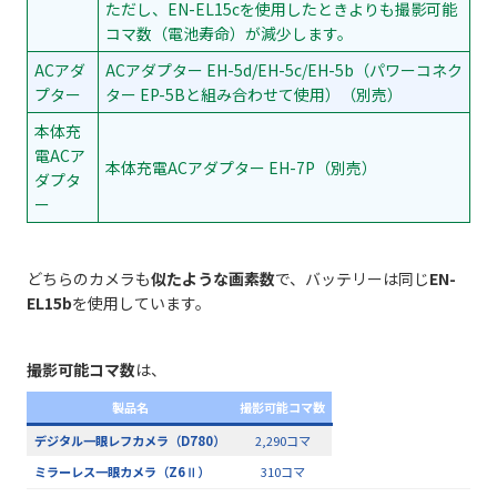
ただし、EN-EL15cを使用したときよりも撮影可能
コマ数（電池寿命）が減少します。
ACアダ
ACアダプター EH-5d/EH-5c/EH-5b（パワーコネク
プター
ター EP-5Bと組み合わせて使用）（別売）
本体充
電ACア
本体充電ACアダプター EH-7P（別売）
ダプタ
ー
どちらのカメラも
似たような画素数
で、バッテリーは同じ
EN-
EL15b
を使用しています。
撮影可能コマ数
は、
製品名
撮影可能コマ数
デジタル一眼レフカメラ（D780）
2,290コマ
ミラーレス一眼カメラ（Z6Ⅱ）
310コマ