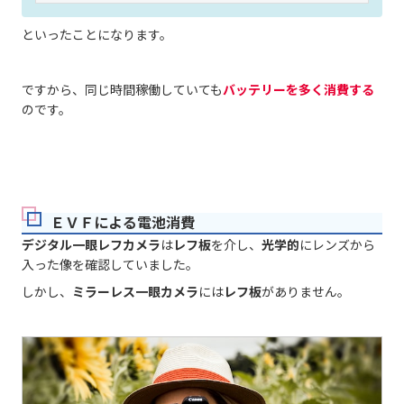
といったことになります。
ですから、同じ時間稼働していても
バッテリーを多く消費する
のです。
ＥＶＦによる電池消費
デジタル一眼レフカメラ
は
レフ板
を介し、
光学的
にレンズから
入った像を確認していました。
しかし、
ミラーレス一眼カメラ
には
レフ板
がありません。