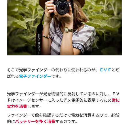
そこで
光学ファインダー
の代わりに使われるのが、
ＥＶＦ
と呼
ばれる
電子ファインダー
です。
光学ファインダー
が光を物理的に反射しているのに対し、
ＥＶ
Ｆ
はイメージセンサーに入った光を
電子的に表示
するため
常に
電力を消費
します。
ファインダーで像を確認するだけで
電力を消費
するので、必然
的に
バッテリーを多く消費
するのです。