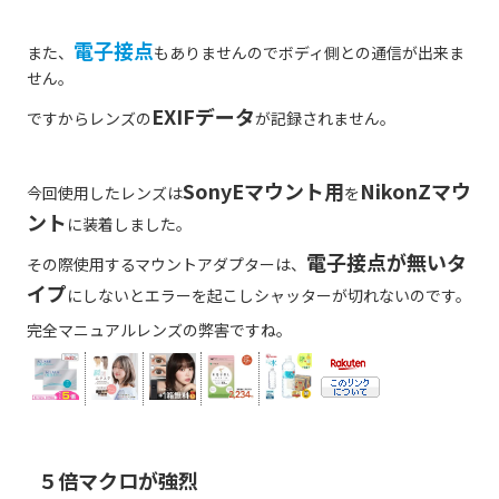
電子接点
また、
もありませんのでボディ側との通信が出来ま
せん。
EXIFデータ
ですからレンズの
が記録されません。
SonyEマウント用
NikonZマウ
今回使用したレンズは
を
ント
に装着しました。
電子接点が無いタ
その際使用するマウントアダプターは、
イプ
にしないとエラーを起こしシャッターが切れないのです。
完全マニュアルレンズの弊害ですね。
５倍マクロが強烈