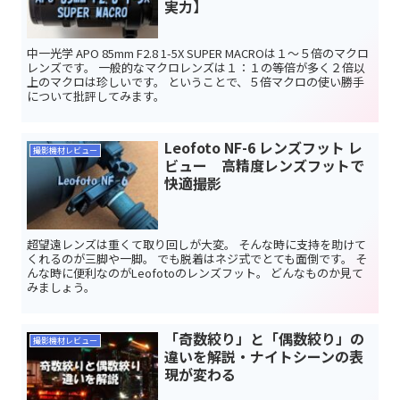
実力】
中一光学 APO 85mm F2.8 1-5X SUPER MACROは１～５倍のマクロ
レンズです。 一般的なマクロレンズは１：１の等倍が多く２倍以
上のマクロは珍しいです。 ということで、５倍マクロの使い勝手
について批評してみます。
Leofoto NF-6 レンズフット レ
撮影機材レビュー
ビュー 高精度レンズフットで
快適撮影
超望遠レンズは重くて取り回しが大変。 そんな時に支持を助けて
くれるのが三脚や一脚。 でも脱着はネジ式でとても面倒です。 そ
んな時に便利なのがLeofotoのレンズフット。 どんなものか見て
みましょう。
「奇数絞り」と「偶数絞り」の
撮影機材レビュー
違いを解説・ナイトシーンの表
現が変わる