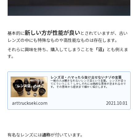
新しい方が性能が良い
基本的に
とされていますが、古い
レンズの中にも特殊なものや高性能なものは存在します。
それらに興味を持ち、購入してしまうことを
「沼」
とも例えま
す。
レンズ沼・ハマったら抜け出せないナゾの言葉
一般の人は聞きなれないレンズ沼という言葉。 レンズが沼っ
てどういうこと？ しかしそれには病的な意味が含まれるので
す。 その意味から症状まで細かく紹介します。
arttruckseki.com
2021.10.01
有名なレンズには
通称
が付いています。