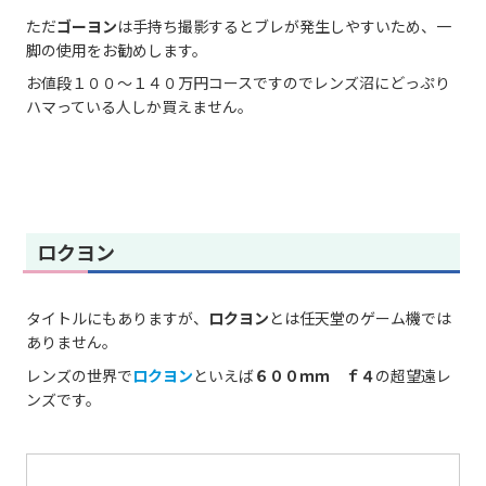
ただ
ゴーヨン
は手持ち撮影するとブレが発生しやすいため、一
脚の使用をお勧めします。
お値段１００～１４０万円コースですのでレンズ沼にどっぷり
ハマっている人しか買えません。
ロクヨン
タイトルにもありますが、
ロクヨン
とは任天堂のゲーム機では
ありません。
レンズの世界で
ロクヨン
といえば
６００ｍｍ ｆ４
の超望遠レ
ンズです。