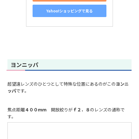
Yahoo!ショッピングで見る
ヨンニッパ
超望遠レンズのひとつとして特殊な位置にあるのがこの
ヨンニ
ッパ
です。
焦点距離
４００ｍｍ
開放絞りが
ｆ２．８
のレンズの通称で
す。