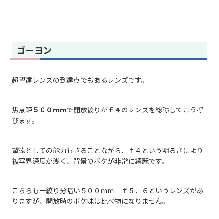
ゴーヨン
超望遠レンズの到達点でもあるレンズです。
焦点距
５００ｍｍ
で開放絞りが
ｆ４
のレンズを総称してこう呼
びます。
望遠としての能力もさることながら、ｆ４という明るさにより
被写界深度が浅く、背景のボケが非常に綺麗です。
こちらも一絞り分暗い５００ｍｍ ｆ５．６というレンズがあ
りますが、開放時のボケ味は比べ物になりません。