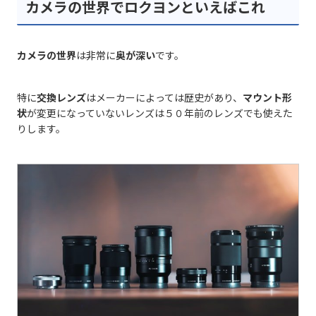
カメラの世界でロクヨンといえばこれ
カメラの世界
は非常に
奥が深い
です。
特に
交換レンズ
はメーカーによっては歴史があり、
マウント形
状
が変更になっていないレンズは５０年前のレンズでも使えた
りします。