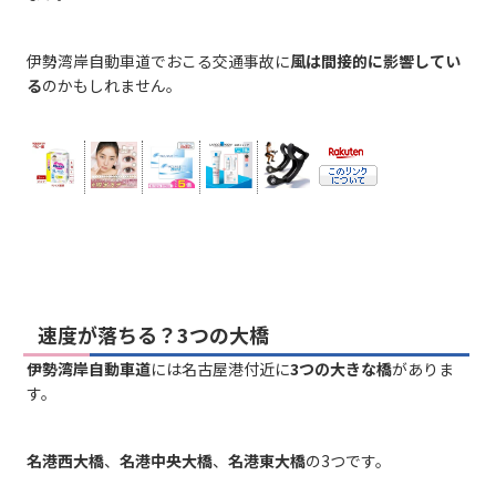
伊勢湾岸自動車道でおこる交通事故に
風は間接的に影響してい
る
のかもしれません。
速度が落ちる？3つの大橋
伊勢湾岸自動車道
には名古屋港付近に
3つの大きな橋
がありま
す。
名港西大橋
、
名港中央大橋
、
名港東大橋
の3つです。