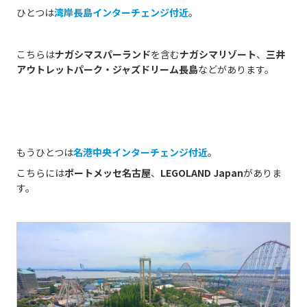
ひとつは
湾岸長島インターチェンジ付近
。
こちらは
ナガシマスパーランド
を含む
ナガシマリゾート
、
三井
アウトレットパーク・ジャズドリーム長島
などがあります。
もうひとつは
名港中央インターチェンジ付近
。
こちらには
ポートメッセ名古屋
、
LEGOLAND Japan
がありま
す。