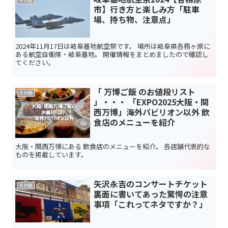
その他
市】行き方と楽しみ方「駐車
場、持ち物、注意点」
2024年11月17日は岐阜基地航空祭です。 場所は岐阜県各務ヶ原に
ある航空自衛隊・岐阜基地。 開催情報をまとめましたので確認し
てください。
「 万博ご飯 のお値段リスト
その他
」・・・ 「EXPO2025大阪・関
西万博」海外パビリオン以外 飲
食店のメニューを紹介
大阪・関西万博にある 飲食店のメニューを紹介。 各店舗代表的な
ものを掲載しています。
矢沢永吉のコンサートチケット
その他
裏面に書いてあった驚愕の注意
事項「これってネタですか？」