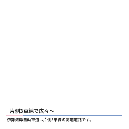
片側3車線で広々～
伊勢湾岸自動車道
は
片側3車線の高速道路
です。