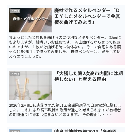
廃材で作るメタルベンダー「Ｄ
その他
ＩＹしたメタルベンダーで金属
板を曲げてみよう」
ちょっとした金属板を曲げるのに便利なメタルベンダー。 製品に
もよりますが、結構いいお値段です。 沢山曲げるなら買っても良
いのですが、１枚だけ曲げる時は勿体ない。 そこで自宅にある廃
材などを利用して作ってみました。 自作ベンダーは、果たして使
えるのでしょうか。
「大勝した第2次高市内閣には期
その他
待しない」と考える理由
2026年2月8日に実施された第51回衆議院選挙で自民党が圧勝しま
した。 これにより高市政権の政策が進むと考えられますが有権者
の期待通りに物事は進まないと考えます。 その理由は・・・
岐阜基地航空祭2024【各務原