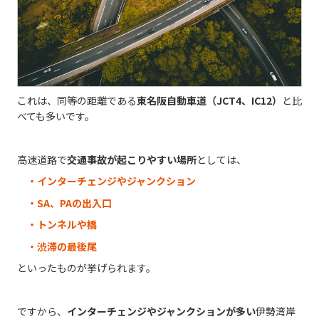
これは、同等の距離である
東名阪自動車道（JCT4、IC12）
と比
べても多いです。
高速道路で
交通事故が起こりやすい場所
としては、
・インターチェンジやジャンクション
・SA、PAの出入口
・トンネルや橋
・渋滞の最後尾
といったものが挙げられます。
ですから、
インターチェンジやジャンクションが多い
伊勢湾岸