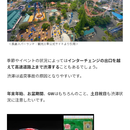
＜長島スパーランド：観光三重公式サイトより引用＞
季節やイベントの状況によっては
インターチェンジの出口を越
えて高速道路上まで渋滞する
こともあるでしょう。
渋滞は追突事故の原因となりやすいです。
年末年始
、
お盆期間
、
GW
はもちろんのこと、
土日祝日
も渋滞状
況に注意したいです。