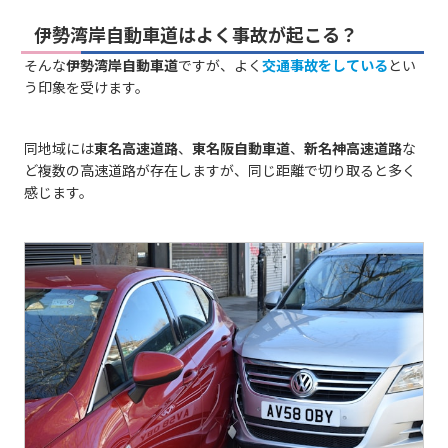
伊勢湾岸自動車道はよく事故が起こる？
そんな
伊勢湾岸自動車道
ですが、よく
交通事故をしている
とい
う印象を受けます。
同地域には
東名高速道路
、
東名阪自動車道
、
新名神高速道路
な
ど複数の高速道路が存在しますが、同じ距離で切り取ると多く
感じます。