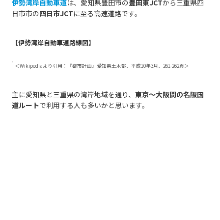
伊勢湾岸自動車道
は、愛知県豊田市の
豊田東JCT
から三重県四
日市市の
四日市JCT
に至る高速道路です。
【伊勢湾岸自動車道路線図】
＜Wikipediaより引用：『都市計画』愛知県土木部、平成10年3月、261-262頁＞
主に愛知県と三重県の湾岸地域を通り、
東京～大阪間の名阪国
道ルート
で利用する人も多いかと思います。