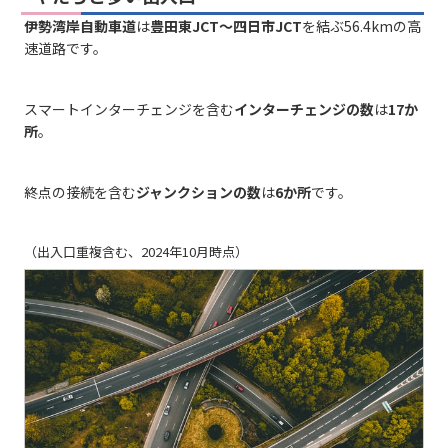
伊勢湾岸自動車道
は
豊田東JCT～四日市JCT
を結ぶ56.4kmの高
速道路です。
スマートインターチェンジを含む
インターチェンジの数
は
17か
所
。
終点の接続を含む
ジャンクションの数
は
6か所
です。
（出入口重複含む、2024年10月時点）