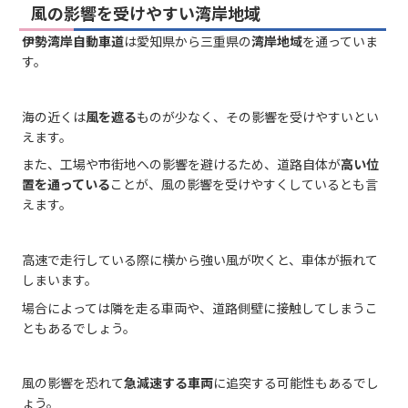
風の影響を受けやすい湾岸地域
伊勢湾岸自動車道
は愛知県から三重県の
湾岸地域
を通っていま
す。
海の近くは
風を遮る
ものが少なく、その影響を受けやすいとい
えます。
また、工場や市街地への影響を避けるため、道路自体が
高い位
置を通っている
ことが、風の影響を受けやすくしているとも言
えます。
高速で走行している際に横から強い風が吹くと、車体が振れて
しまいます。
場合によっては隣を走る車両や、道路側壁に接触してしまうこ
ともあるでしょう。
風の影響を恐れて
急減速する車両
に追突する可能性もあるでし
ょう。