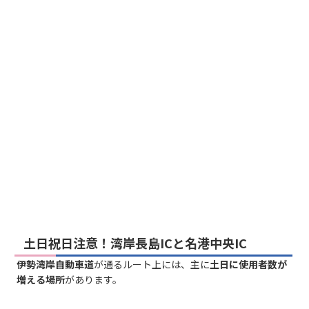
土日祝日注意！湾岸長島ICと名港中央IC
伊勢湾岸自動車道
が通るルート上には、主に
土日に使用者数が
増える場所
があります。