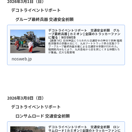
2026年3月1日（日）
デコトライベントリポート
グループ最終兵器
交通安全祈願
デコトライベントリポート 交通安全祈願 グル
ープ最終兵器 | カミオン | 全国のトラッカーファン
に贈る｜NOSWEB
【画像7点】日本神話にうたわれた交通安全の神社で祈祷 福岡
県宗像市の宗像大社にて、九州アートトラック界の気鋭クラ
ブ・グループ最終兵器主催による交通安全祈願が行われた。
福岡県内はもとより、九州各地から志を同じくする仲間たち
が集結。広大な駐車場
nosweb.jp
2026年3月8日（日）
デコトライベントリポート
ロンサムロード
交通安全祈願
デコトライベントリポート 交通安全祈願 ロン
サムロード | カミオン | 全国のトラッカーファンに