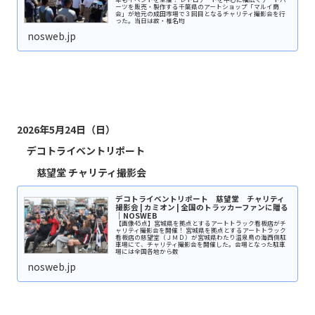
ーツを販売・製作する千葉県のアートショップ「マルイ商
会」が地元の成田市場で３回目となるチャリティ撮影会を行
った。当日は故・椎名均
nosweb.jp
2026年5月24日（日）
デコトライベントリポート
慈望堂 チャリティ撮影会
デコトライベントリポート 慈望堂 チャリティ
撮影会 | カミオン | 全国のトラッカーファンに贈る
｜NOSWEB
【画像45点】宮城県を拠点とするアートトラック看板店がチ
ャリティ撮影会を開催！ 宮城県を拠点とするアートトラック
看板店の慈望堂（ＪＭＤ）が宮城県わたり温泉鳥の海西側駐
車場にて、チャリティ撮影会を開催した。会場となった駐車
場には全国各地から数
nosweb.jp