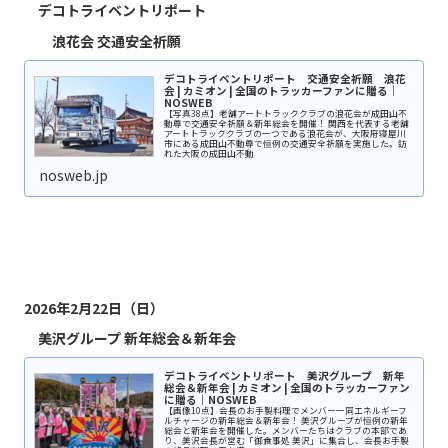
デコトライベントリポート
浪花会
交通安全祈願
デコトライベントリポート 交通安全祈願 浪花
会 | カミオン | 全国のトラッカーファンに贈る｜
NOSWEB
【写真38点】老舗アートトラッククラブの浪花会が成田山不
動尊で交通安全祈願＆新年総会を開催！ 関西を代表する老舗
アートトラッククラブの一つである浪花会が、大阪府寝屋川
市にある成田山不動尊で恒例の交通安全祈願を実施した。訪
れた大阪の成田山不動
nosweb.jp
2026年2月22日（日）
美沢グループ 新年総会＆新年会
デコトライベントリポート 美沢グループ 新年
総会＆新年会 | カミオン | 全国のトラッカーファン
に贈る｜NOSWEB
【画像10点】会長のお手製料理でメンバー一同エネルギーフ
ルチャージの新年総会＆新年会！ 美沢グループが恒例の新年
総会と新年会を開催した。メンバーたちはクラブの本部であ
り、美沢会長が営む「御食事処 美沢」に集合し、会長お手製