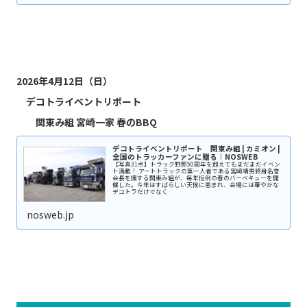
2026年4月12日（日）
デコトライベントリポート
関東み組 宮崎一家 春のBBQ
デコトライベントリポート 関東み組 | カミオン |
全国のトラッカーファンに贈る｜NOSWEB
【写真31点】トラック野郎50周年を超えてもまだまだイベン
ト満載！ アートトラックの第一人者である宮﨑靖男終身名誉
会長を擁する関東み組が、毎年恒例の春のバーベキューを開
催した。今年はすばらしい天候に恵まれ、会場には華やかな
デコトラだけでなく
nosweb.jp