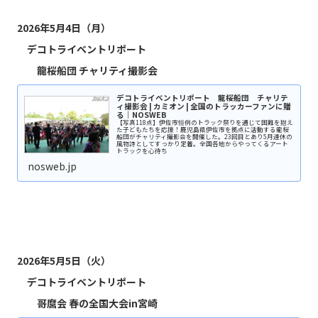
2026年5月4日（月）
デコトライベントリポート
龍桜船団
チャリティ撮影会
デコトライベントリポート 龍桜船団 チャリテ
ィ撮影会 | カミオン | 全国のトラッカーファンに贈
る｜NOSWEB
【写真118点】伊佐市恒例のトラック祭りを通じて困難を抱え
た子どもたちを応援！鹿児島県伊佐市を拠点に活動する龍桜
船団がチャリティ撮影会を開催した。23回目とあり5月連休の
風物詩としてすっかり定着。全国各地からやってくるアート
トラックを心待ち
nosweb.jp
2026年5月5日（火）
デコトライベントリポート
哥麿会 春の全国大会in宮崎