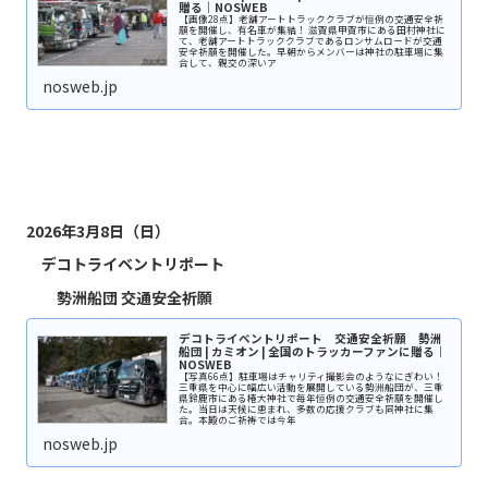
贈る｜NOSWEB
【画像28点】老舗アートトラッククラブが恒例の交通安全祈
願を開催し、有名車が集結！ 滋賀県甲賀市にある田村神社に
て、老舗アートトラッククラブであるロンサムロードが交通
安全祈願を開催した。早朝からメンバーは神社の駐車場に集
合して、親交の深いア
nosweb.jp
2026年3月8日（日）
デコトライベントリポート
勢洲船団
交通安全祈願
デコトライベントリポート 交通安全祈願 勢洲
船団 | カミオン | 全国のトラッカーファンに贈る｜
NOSWEB
【写真66点】駐車場はチャリティ撮影会のようなにぎわい！
三重県を中心に幅広い活動を展開している勢洲船団が、三重
県鈴鹿市にある椿大神社で毎年恒例の交通安全祈願を開催し
た。当日は天候に恵まれ、多数の応援クラブも同神社に集
合。本殿のご祈祷では今年
nosweb.jp