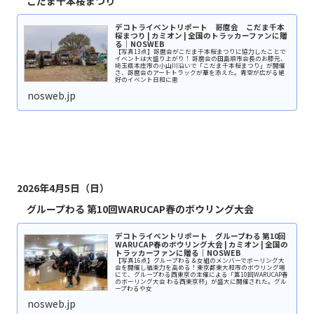
こだま千本桜まつり
デコトライベントリポート 哥麿会 こだま千本
桜まつり | カミオン | 全国のトラッカーファンに贈
る｜NOSWEB
【写真13点】哥麿会がこだま千本桜まつりに協力したことで
イベントは大盛り上がり！ 哥麿会の田島順市会長のお膝元、
埼玉県本庄市の小山川沿いで「こだま千本桜まつり」が開催
さ、哥麿会のアートトラックが華を添えた。青空が広がる絶
好のイベント日和に恵
nosweb.jp
2026年4月5日（日）
グループわる 第10回WARUCAP春のボウリング大会
デコトライベントリポート グループわる 第10回
WARUCAP春のボウリング大会 | カミオン | 全国の
トラッカーファンに贈る｜NOSWEB
【写真16点】グループわる＆女組のメンバーでボーリング大
会を開催し結束力を高める！東京都東大和市のボウリング場
にて、グループわる西東京の主催による「第10回WARUCAP春
のボーリング大会 わる西東京杯」が盛大に開催された。グル
ープわるや女
nosweb.jp