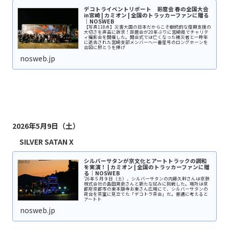
デコトライベントリポート 哥麿会 春の全国大会
in宮崎 | カミオン | 全国のトラッカーファンに贈る
｜NOSWEB
【写真118点】災害大国の日本だからこそ継続的な復興支援の
大切さを声高に訴求！哥麿会が20年ぶりに宮崎県でチャリテ
ィ撮影会を開催した。開会式では亡くなった被災者と一昨年
に逝去された宮崎支部メンバーへ一番星号のロングホーンを
合図に黙とうを捧げ
nosweb.jp
2026年5月9日（土）
SILVER SATAN X
シルバーサタンが京文化とアートトラックの調和
を実演！ | カミオン | 全国のトラッカーファンに贈
る｜NOSWEB
’26年５月９日（土）、シルバーサタンの内藤久幹さんは京鉄
株式会社の島田晃吏さんと新たな試みに挑戦した。場所は京
都府京都市の東本願寺お東さん広場にて、シルバーサタンの
荷台を茶室に見立てた「デコトラ茶会」だ。普通に考えると
アートト
nosweb.jp