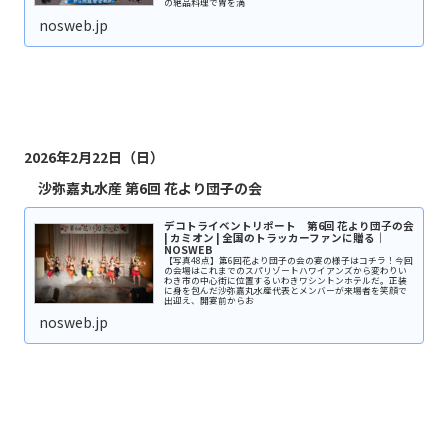
の絶品料理で胃を満
nosweb.jp
2026年2月22日（日）
沙弥嘉丸水産 第6回 花より団子の会
デコトライベントリポート 第6回 花より団子の会
| カミオン | 全国のトラッカーファンに贈る｜
NOSWEB
【写真48点】第6回花より団子の会の宴の様子はコチラ！今回
の会場はこれまでのスパリゾートハワイアンズから変わりい
わき市の中心街に位置するいわきワシントンホテルだ。正装
に身を包んだ沙弥嘉丸水産代表とメンバーが来場者を笑顔で
出迎え、開宴前からお
nosweb.jp