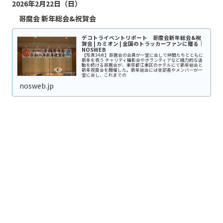
2026年2月22日（日）
哥麿会 新年総会&祝賀会
デコトライベントリポート 哥麿会新年総会&祝
賀会 | カミオン | 全国のトラッカーファンに贈る｜
NOSWEB
【写真34点】哥麿会の会員が一堂に会して仲間たちとともに
新年を祝う チャリティ撮影会やボランティアなど精力的な活
動を続ける哥麿会が、東京都江東区のホテルにて新年総会と
新年祝賀会を開催した。新年総会には支部長やメンバーが一
堂に会し、これまでの
nosweb.jp