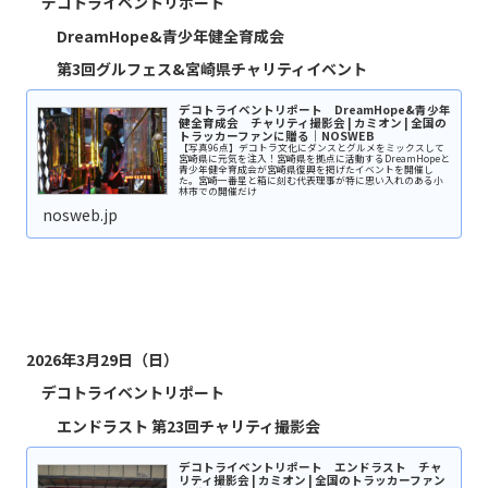
デコトライベントリポート
DreamHope&青少年健全育成会
第3回グルフェス&宮崎県チャリティイベント
デコトライベントリポート DreamHope&青少年
健全育成会 チャリティ撮影会 | カミオン | 全国の
トラッカーファンに贈る｜NOSWEB
【写真96点】デコトラ文化にダンスとグルメをミックスして
宮崎県に元気を注入！宮崎県を拠点に活動するDreamHopeと
青少年健全育成会が宮崎県復興を掲げたイベントを開催し
た。宮崎一番星と箱に刻む代表理事が特に思い入れのある小
林市での開催だけ
nosweb.jp
2026年3月29日（日）
デコトライベントリポート
エンドラスト 第23回チャリティ撮影会
デコトライベントリポート エンドラスト チャ
リティ撮影会 | カミオン | 全国のトラッカーファン