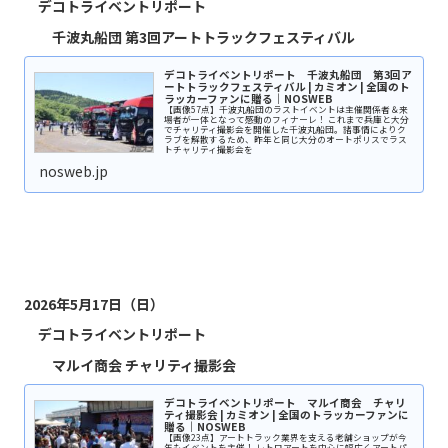
デコトライベントリポート
千波丸船団 第3回アートトラックフェスティバル
デコトライベントリポート 千波丸船団 第3回ア
ートトラックフェスティバル | カミオン | 全国のト
ラッカーファンに贈る｜NOSWEB
【画像57点】千波丸船団のラストイベントは主催関係者＆来
場者が一体となって感動のフィナーレ！ これまで兵庫と大分
でチャリティ撮影会を開催した千波丸船団。諸事情によりク
ラブを解散するため、昨年と同じ大分のオートポリスでラス
トチャリティ撮影会を
nosweb.jp
2026年5月17日（日）
デコトライベントリポート
マルイ商会 チャリティ撮影会
デコトライベントリポート マルイ商会 チャリ
ティ撮影会 | カミオン | 全国のトラッカーファンに
贈る｜NOSWEB
【画像23点】アートトラック業界を支える老舗ショップが今
年もイベントを主催！ レトロアートを中心に幅広くアートパ