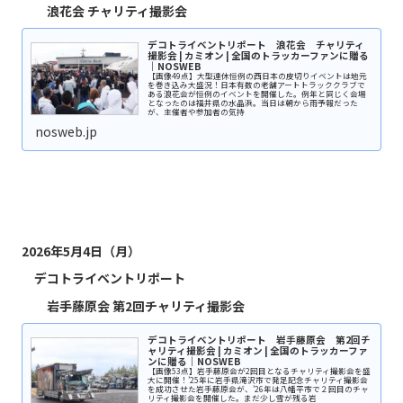
浪花会 チャリティ撮影会
デコトライベントリポート 浪花会 チャリティ
撮影会 | カミオン | 全国のトラッカーファンに贈る
｜NOSWEB
【画像49点】大型連休恒例の西日本の皮切りイベントは地元
を巻き込み大盛況！日本有数の老舗アートトラッククラブで
ある浪花会が恒例のイベントを開催した。例年と同じく会場
となったのは福井県の水晶浜。当日は朝から雨予報だった
が、主催者や参加者の気持
nosweb.jp
2026年5月4日（月）
デコトライベントリポート
岩手藤原会 第2回チャリティ撮影会
デコトライベントリポート 岩手藤原会 第2回チ
ャリティ撮影会 | カミオン | 全国のトラッカーファ
ンに贈る｜NOSWEB
【画像53点】岩手藤原会が2回目となるチャリティ撮影会を盛
大に開催！’25年に岩手県滝沢市で発足記念チャリティ撮影会
を成功させた岩手藤原会が、’26年は八幡平市で２回目のチャ
リティ撮影会を開催した。まだ少し雪が残る岩