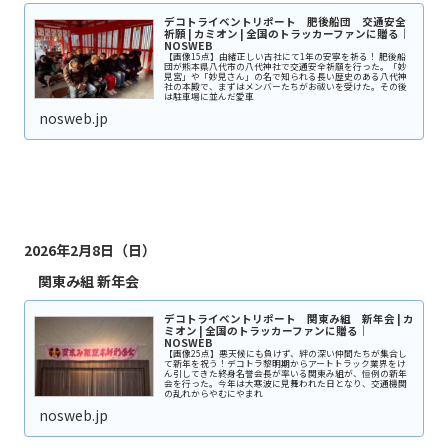
デコトライベントリポート 肥後船団 交通安全
祈願 | カミオン | 全国のトラッカーファンに贈る｜
NOSWEB
【画像15点】由緒正しい古社にて1年の安寧を祈る！ 肥後船
団が熊本県八代市の八代神社で交通安全祈願を行った。「妙
見宮」や「妙見さん」の名で知られる長い歴史のある八代神
社の本殿で、まずはメンバーたちがお祓いを受けた。その後
は駐車場に並んだ愛車
nosweb.jp
2026年2月8日（日）
関東み組 新年会
デコトライベントリポート 関東み組 新年会 | カ
ミオン | 全国のトラッカーファンに贈る｜
NOSWEB
【画像25点】悪天候にも負けず、絆の深い仲間たちが集合し
て新年を祝う！デコトラ黎明期からアートトラック業界をけ
ん引してきた終身名誉会長が率いる関東み組が、恒例の新年
会を行った。今年は大寒波に見舞われた日となり、交通機関
の乱れからやむにやまれ
nosweb.jp