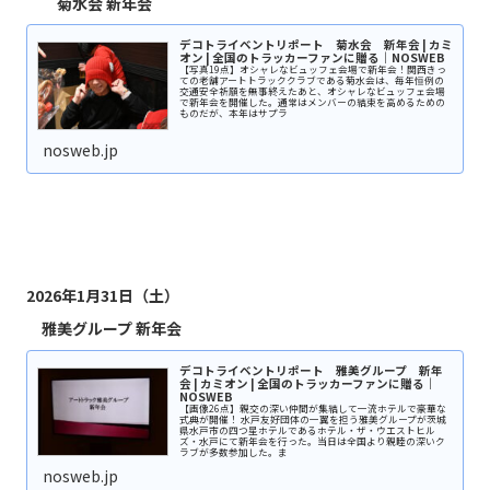
菊水会 新年会
デコトライベントリポート 菊水会 新年会 | カミ
オン | 全国のトラッカーファンに贈る｜NOSWEB
【写真19点】オシャレなビュッフェ会場で新年会！関西きっ
ての老舗アートトラッククラブである菊水会は、毎年恒例の
交通安全祈願を無事終えたあと、オシャレなビュッフェ会場
で新年会を開催した。通常はメンバーの結束を高めるための
ものだが、本年はサプラ
nosweb.jp
2026年1月31日（土）
雅美グループ 新年会
デコトライベントリポート 雅美グループ 新年
会 | カミオン | 全国のトラッカーファンに贈る｜
NOSWEB
【画像26点】親交の深い仲間が集結して一流ホテルで豪華な
式典が開催！ 水戸友好団体の一翼を担う雅美グループが茨城
県水戸市の四つ星ホテルであるホテル・ザ・ウエストヒル
ズ・水戸にて新年会を行った。当日は全国より親睦の深いク
ラブが多数参加した。ま
nosweb.jp