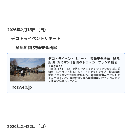
2026年2月15日（日）
デコトライベントリポート
鯱風船団
交通安全祈願
デコトライベントリポート 交通安全祈願 鯱風
船団 | カミオン | 全国のトラッカーファンに贈る｜
NOSWEB
【画像21点】中部・東海を代表する名刹で交通安全を祈る愛
知県・岐阜県を本拠とするアートトラッククラブ、鯱風船団
が恒例の交通安全祈願を開催した。会場は東海エリアのトラ
ッカーたちが厚い信頼を寄せる犬山成田山。昨年、同会場で
は騒音や駐車スペースな
nosweb.jp
2026年2月22日（日）