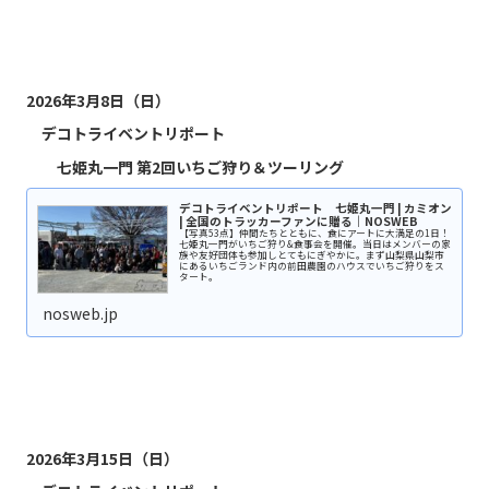
2026年3月8日（日）
デコトライベントリポート
七姫丸一門
第2回いちご狩り＆ツーリング
デコトライベントリポート 七姫丸一門 | カミオン
| 全国のトラッカーファンに贈る｜NOSWEB
【写真53点】仲間たちとともに、食にアートに大満足の1日！
七姫丸一門がいちご狩り&食事会を開催。当日はメンバーの家
族や友好団体も参加しとてもにぎやかに。まず山梨県山梨市
にあるいちごランド内の前田農園のハウスでいちご狩りをス
タート。
nosweb.jp
2026年3月15日（日）