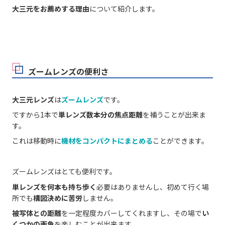
大三元をお薦めする理由
について紹介します。
ズームレンズの便利さ
大三元レンズ
は
ズームレンズ
です。
ですから1本で
単レンズ数本分の焦点距離
を補うことが出来ま
す。
これは移動時に
機材をコンパクトにまとめる
ことができます。
ズームレンズはとても便利です。
単レンズを何本も持ち歩く
必要はありませんし、初めて行く場
所でも
構図決めに苦労
しません。
被写体との距離
を一定程度カバーしてくれますし、その場で
い
くつかの画角
を楽しむことが出来ます。