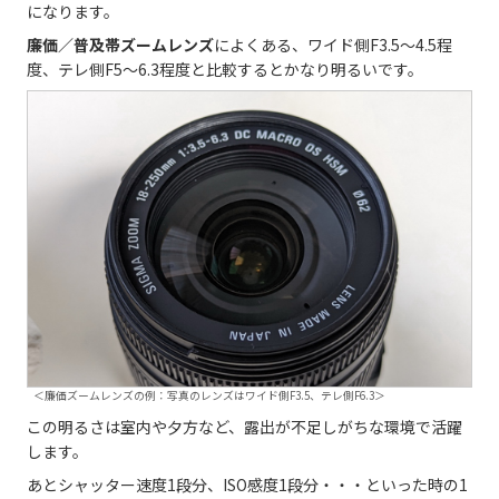
になります。
廉価／普及帯ズームレンズ
によくある、ワイド側F3.5～4.5程
度、テレ側F5～6.3程度と比較するとかなり明るいです。
＜廉価ズームレンズの例：写真のレンズはワイド側F3.5、テレ側F6.3＞
この明るさは室内や夕方など、露出が不足しがちな環境で活躍
します。
あとシャッター速度1段分、ISO感度1段分・・・といった時の1