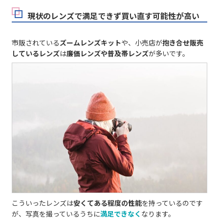
現状のレンズで満足できず買い直す可能性が高い
市販されている
ズームレンズキット
や、小売店が
抱き合せ販売
しているレンズ
は
廉価レンズや普及帯レンズ
が多いです。
こういったレンズは
安くてある程度の性能
を持っているのです
が、写真を撮っているうちに
満足できなく
なります。