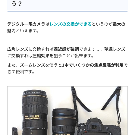
う？
デジタル一眼カメラ
は
レンズの交換ができる
というのが
最大の
魅力
といえます。
広角レンズ
に交換すれば
遠近感が強調
できますし、
望遠レンズ
に交換すれば
圧縮効果を狙う
ことが出来ます。
また、
ズームレンズ
を使うと
1本でいくつかの焦点距離が利用
で
きて便利です。