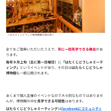
＜はたらくじどうしゃ博物館展示物の例＞
全てをご理解いただいたうえで、
年に一回見学できる機会
があ
ります。
毎年９月上旬（主に第一日曜日）
に
「はたくじどうしゃミーテ
ィング」
というイベントがあり、その日は
はたらくじどうしゃ
博物館
も一般公開されます。
あくまで個人主催のイベントなので大々的なものではありませ
んが、博物館の中を
見学できる可能性
はあります。
はたらくじどうしゃミーティング
は
facebookにコミュニティ