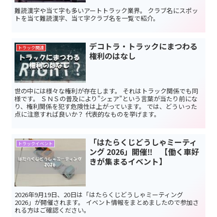
難読漢字や当て字も多いアートトラック業界。 クラブ名にスポッ
トを当て難読漢字、当て字クラブ名を一覧で紹介。
デコトラ・トラックにまつわる
トラック関連
権利のはなし
世の中には様々な権利が存在します。 それはトラック関係でも同
様です。 ＳＮＳの普及により”シェア”という言葉が当たり前にな
り、権利関係を犯す危険性は上がっています。 では、どういった
点に注意すれば良いか？ 代表的なものを挙げます。
「はたらくじどうしゃミーティ
トラックイベント
ング 2026」開催‼ 【働く車好
きが集まるイベント】
2026年9月19日、20日は「はたらくじどうしゃミーティング
2026」が開催されます。 イベント情報をまとめましたので参加さ
れる方はご確認ください。