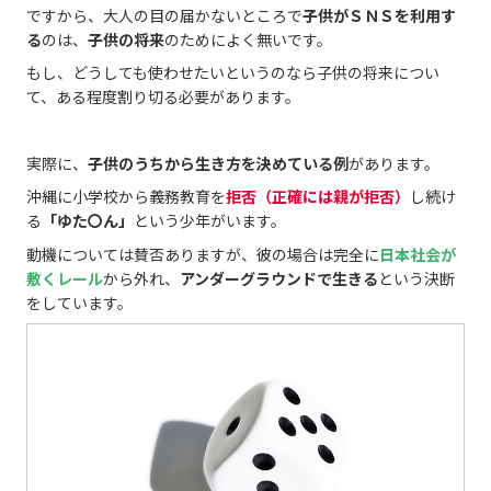
ですから、大人の目の届かないところで
子供がＳＮＳを利用す
る
のは、
子供の将来
のためによく無いです。
もし、どうしても使わせたいというのなら子供の将来につい
て、ある程度割り切る必要があります。
実際に、
子供のうちから生き方を決めている例
があります。
沖縄に小学校から義務教育を
拒否（正確には親が拒否）
し続け
る
「ゆた〇ん」
という少年がいます。
動機については賛否ありますが、彼の場合は完全に
日本社会が
敷くレール
から外れ、
アンダーグラウンドで生きる
という決断
をしています。