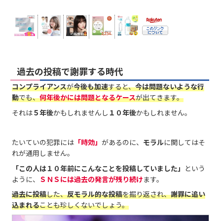
過去の投稿で謝罪する時代
コンプライアンス
が
今後も加速
すると、
今は問題ないような行
動
でも、
何年後かには問題となるケース
が出てきます。
それは
５年後
かもしれませんし
１０年後
かもしれません。
たいていの犯罪には
「時効」
があるのに、
モラル
に関してはそ
れが通用しません。
「この人は１０年前にこんなことを投稿していました」
という
ように、
ＳＮＳには過去の発言が残り続け
ます。
過去に投稿
した、
反モラル的な投稿
を掘り返され、
謝罪に追い
込まれる
ことも珍しくないでしょう。