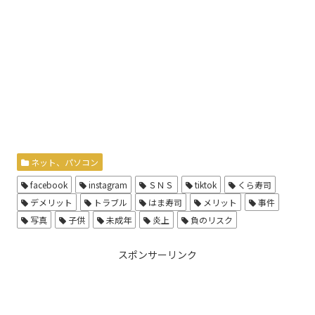
ネット、パソコン
facebook
instagram
ＳＮＳ
tiktok
くら寿司
デメリット
トラブル
はま寿司
メリット
事件
写真
子供
未成年
炎上
負のリスク
スポンサーリンク