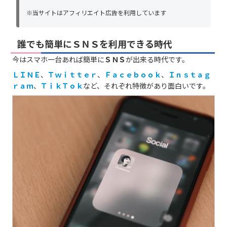
※当サイトはアフィリエイト広告を利用しています
誰でも簡単にＳＮＳを利用できる時代
今はスマホ一台あれば簡単に
ＳＮＳ
が出来る時代です。
ＬＩＮＥ
、
Ｔｗｉｔｔｅｒ
、
Ｆａｃｅｂｏｏｋ
、
Ｉｎｓｔａｇ
ｒａｍ
、
ＴｉｋＴｏｋ
など、それぞれ特徴があり面白いです。