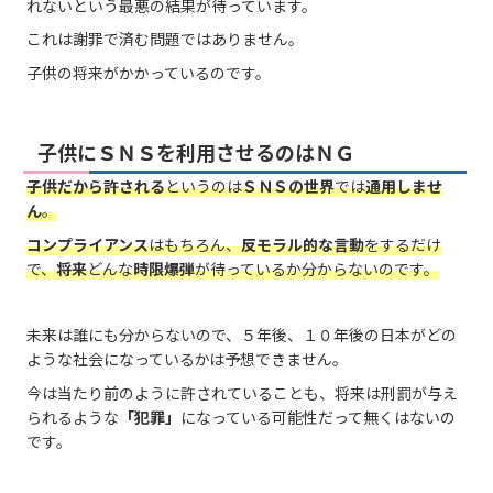
れないという最悪の結果が待っています。
これは謝罪で済む問題ではありません。
子供の将来がかかっているのです。
子供にＳＮＳを利用させるのはＮＧ
子供だから許される
というのは
ＳＮＳの世界
では
通用しませ
ん
。
コンプライアンス
はもちろん、
反モラル的な言動
をするだけ
で、
将来
どんな
時限爆弾
が待っているか分からないのです。
未来は誰にも分からないので、５年後、１０年後の日本がどの
ような社会になっているかは予想できません。
今は当たり前のように許されていることも、将来は刑罰が与え
られるような
「犯罪」
になっている可能性だって無くはないの
です。