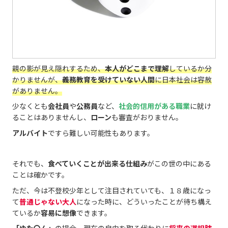
親の影が見え隠れするため、
本人がどこまで理解
しているか分
かりませんが、
義務教育を受けていない人間
に日本社会は容赦
がありません。
少なくとも
会社員
や
公務員
など、
社会的信用がある職業
に就け
ることはありませんし、
ローン
も審査がおりません。
アルバイト
ですら難しい可能性もあります。
それでも、
食べていくことが出来る仕組み
がこの世の中にある
ことは確かです。
ただ、今は不登校少年として注目されていても、１８歳になっ
て
普通じゃない大人
になった時に、どういったことが待ち構え
ているか
容易に想像
できます。