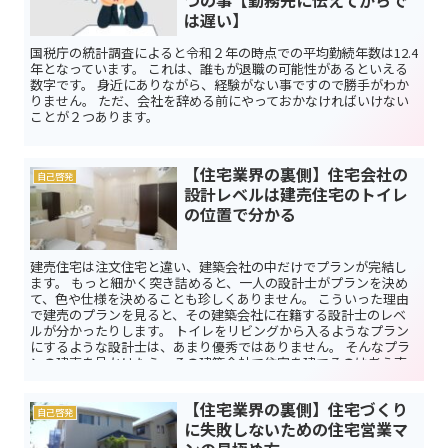
は遅い】
国税庁の統計調査によると令和２年の時点での平均勤続年数は12.4
年となっています。 これは、誰もが退職の可能性があるといえる
数字です。 身近にありながら、経験がない事ですので勝手がわか
りません。 ただ、会社を辞める前にやっておかなければいけない
ことが２つあります。
【住宅業界の裏側】住宅会社の
自己啓発
設計レベルは建売住宅のトイレ
の位置で分かる
建売住宅は注文住宅と違い、建築会社の中だけでプランが完結し
ます。 もっと細かく突き詰めると、一人の設計士がプランを決め
て、色や仕様を決めることも珍しくありません。 こういった理由
で建売のプランを見ると、その建築会社に在籍する設計士のレベ
ルが分かったりします。 トイレをリビングから入るようなプラン
にするような設計士は、あまり優秀ではありません。 そんなプラ
ンの建売を見かけたら、その建築会社で住宅を建てるのは考え直
した方が良いでしょう。
【住宅業界の裏側】住宅づくり
自己啓発
に失敗しないための住宅営業マ