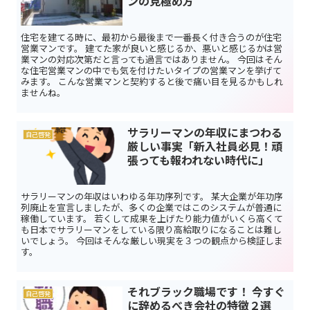
ンの見極め方
住宅を建てる時に、最初から最後まで一番長く付き合うのが住宅
営業マンです。 建てた家が良いと感じるか、悪いと感じるかは営
業マンの対応次第だと言っても過言ではありません。 今回はそん
な住宅営業マンの中でも気を付けたいタイプの営業マンを挙げて
みます。 こんな営業マンと契約すると後で痛い目を見るかもしれ
ませんね。
サラリーマンの年収にまつわる
自己啓発
厳しい事実「新入社員必見！頑
張っても報われない時代に」
サラリーマンの年収はいわゆる年功序列です。 某大企業が年功序
列廃止を宣言しましたが、多くの企業ではこのシステムが普通に
稼働しています。 若くして成果を上げたり能力値がいくら高くて
も日本でサラリーマンをしている限り高給取りになることは難し
いでしょう。 今回はそんな厳しい現実を３つの観点から検証しま
す。
それブラック職場です！ 今すぐ
自己啓発
に辞めるべき会社の特徴２選