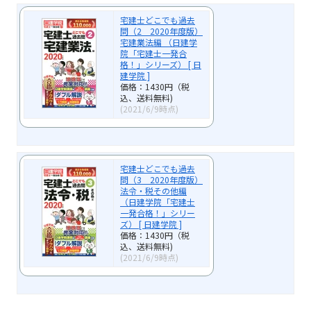
宅建士どこでも過去
問（2 2020年度版）
宅建業法編 （日建学
院「宅建士一発合
格！」シリーズ） [ 日
建学院 ]
価格：1430円（税
込、送料無料)
(2021/6/9時点)
宅建士どこでも過去
問（3 2020年度版）
法令・税その他編
（日建学院「宅建士
一発合格！」シリー
ズ） [ 日建学院 ]
価格：1430円（税
込、送料無料)
(2021/6/9時点)