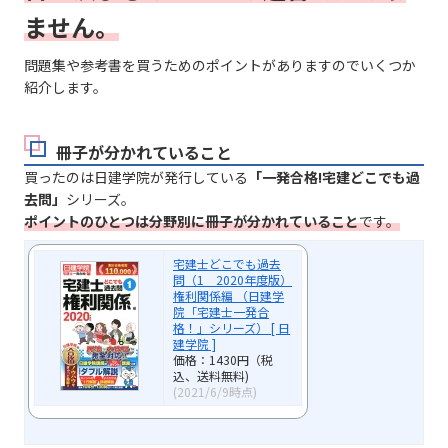
ません。
問題集や参考書を買うためのポイントがありますのでいくつか
紹介します。
冊子が分かれていること
買ったのは日建学院が発行している
「一発合格!宅建どこでも過
去問」
シリーズ。
ポイントのひとつは分野別に冊子が分かれていること
です。
宅建士どこでも過去
問（1 2020年度版）
権利関係編 （日建学
院「宅建士一発合
格！」シリーズ） [ 日
建学院 ]
価格：1430円（税
込、送料無料)
(2021/6/9時点)