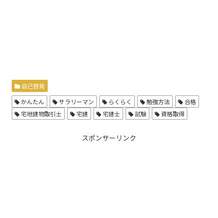
自己啓発
かんたん
サラリーマン
らくらく
勉強方法
合格
宅地建物取引士
宅建
宅建士
試験
資格取得
スポンサーリンク