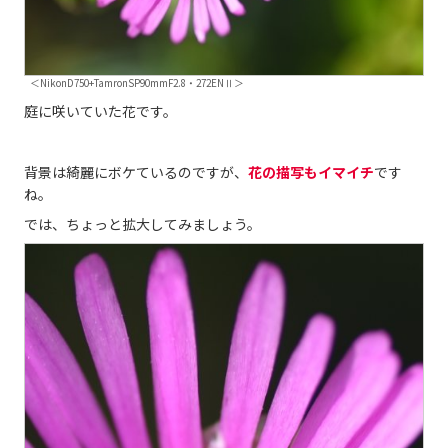
＜NikonD750+TamronSP90mmF2.8・272ENⅡ＞
庭に咲いていた花です。
背景は綺麗にボケているのですが、
花の描写もイマイチ
です
ね。
では、ちょっと拡大してみましょう。