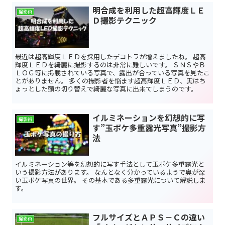
明合成を利用した超高輝度ＬＥ
撮影術
Ｄ撮影テクニック
最近は超高輝度ＬＥＤを採用したデコトラが増えましたね。 超高
輝度ＬＥＤを綺麗に撮影するのは非常に難しいです。 ＳＮＳやＢ
ＬＯＧ等に掲載されている写真で、露出が合っている写真を見たこ
とがありません。 多くの撮影者を悩ます超高輝度ＬＥＤ、実はち
ょっとした頭の切り替えで綺麗な写真に出来てしまうのです。
イルミネーションを幻想的に写
撮影術
す”玉ボケ多重露光写真”撮影方
法
イルミネーション等を幻想的に写す手法として玉ボケ多重露光と
いう撮影方法があります。 なんとなく分かっているようで奥が深
い玉ボケ写真の世界。 その基本である多重露光について解説しま
す。
フルサイズとＡＰＳ－Ｃの違い
撮影術