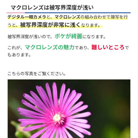
マクロレンズは被写界深度が浅い
デジタル一眼カメラ
と、
マクロレンズ
の組み合わせで接写を行
被写界深度が非常に浅く
うと、
なります。
ボケが綺麗
被写界深度が浅いので、
になります。
マクロレンズの魅力
難しいところ
これが、
であり、
で
もあります。
こちらの写真をご覧ください。