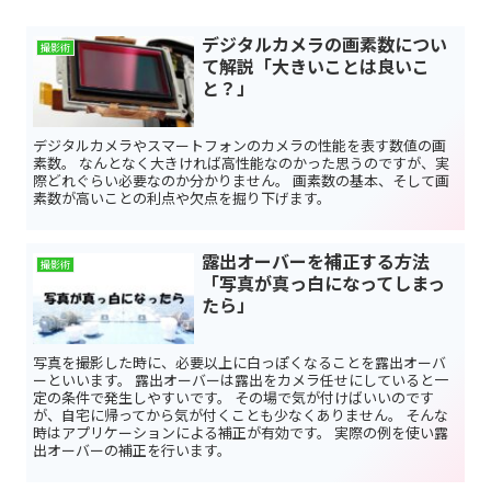
デジタルカメラの画素数につい
撮影術
て解説「大きいことは良いこ
と？」
デジタルカメラやスマートフォンのカメラの性能を表す数値の画
素数。 なんとなく大きければ高性能なのかった思うのですが、実
際どれぐらい必要なのか分かりません。 画素数の基本、そして画
素数が高いことの利点や欠点を掘り下げます。
露出オーバーを補正する方法
撮影術
「写真が真っ白になってしまっ
たら」
写真を撮影した時に、必要以上に白っぽくなることを露出オーバ
ーといいます。 露出オーバーは露出をカメラ任せにしていると一
定の条件で発生しやすいです。 その場で気が付けばいいのです
が、自宅に帰ってから気が付くことも少なくありません。 そんな
時はアプリケーションによる補正が有効です。 実際の例を使い露
出オーバーの補正を行います。