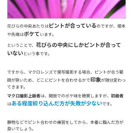
ピントが合っている
花びらの中央あたりは
のですが、根本
ボケて
や先端は
います。
花びらの中央にしかピントが合って
ということで、
いない
という事です。
ですから、マクロレンズで接写撮影する場合、ピントが合う範
印象
囲が狭いため、どこにピントを合わせるかで
が随分変わっ
てきます。
マクロ撮影上級者
は、開放でのボケ味を絶賛しますが、
初級者
ある程度絞り込んだ方が失敗が少ない
は
です。
静物などでピント合わせの練習をしてから、本番に臨んだ方が
良いでしょう。