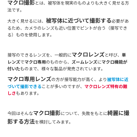
マクロ撮影
とは、被写体を現実のものよりも大きく見せる方
法です。
被写体に近づいて撮影する
大きく見せるには、
必要があ
るため、カメラのレンズも近い位置でピントが合う（接写でき
る）ものを使用します。
マクロレンズ
接写のできるレンズを、一般的に
と呼び、
単
レンズ
で
マクロ専用
のものから、
ズームレンズ
に
マクロ機能が
付いた
ものまで、様々な製品が発売されています。
マクロ専用レンズ
の方が接写能力が高く、より
被写体に近
づいて撮影できる
ことが多いのですが、
マクロレンズ特有の難
しさ
もあります。
マクロ撮影
綺麗に撮
今回はそんな
について、失敗をもとに
影する方法
を検討してみます。