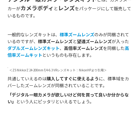
カメラボディ
レンズ
カーが
と
をパッケージにして販売して
いるものです。
一般的なレンズキットは、
標準ズームレンズ
のみが同梱されて
いるのですが、
標準ズームレンズ
と
望遠ズームレンズ
が入った
ダブルズームレンズキット
、
高倍率ズームレンズ
を同梱した
高
倍率ズームキット
というものも存在します。
＜Z5 NikkorZ 24-200mm f/4-6.3 VRレンズキット：NikonHPより引用＞
共通していえるのは
購入してすぐに使えるよう
に、標準域をカ
バーしたズームレンズが同梱されていることです。
「デジタル一眼カメラが欲しいけど何を買って良いか分からな
い」
という人にピッタリといえるでしょう。