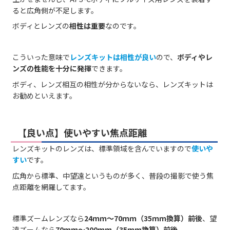
ると広角側が不足します。
ボディとレンズの
相性は重要
なのです。
こういった意味で
レンズキットは相性が良い
ので、
ボディやレ
ンズの性能を十分に発揮
できます。
ボディ、レンズ相互の相性が分からないなら、レンズキットは
お勧めといえます。
【良い点】使いやすい焦点距離
レンズキットのレンズは、標準領域を含んでいますので
使いや
すい
です。
広角から標準、中望遠というものが多く、普段の撮影で使う焦
点距離を網羅してます。
標準ズームレンズなら
24ｍｍ～70ｍｍ（35ｍｍ換算）前後
、望
遠ズームなら
70ｍｍ～200ｍｍ（35ｍｍ換算）前後
。