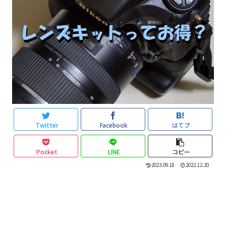
Twitter
Facebook
はてブ
Pocket
LINE
コピー
2023.09.18
2022.12.20