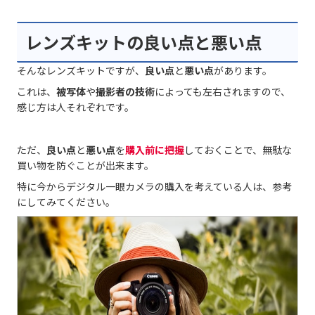
レンズキットの良い点と悪い点
そんなレンズキットですが、
良い点
と
悪い点
があります。
これは、
被写体
や
撮影者の技術
によっても左右されますので、
感じ方は人それぞれです。
ただ、
良い点
と
悪い点
を
購入前に把握
しておくことで、無駄な
買い物を防ぐことが出来ます。
特に今からデジタル一眼カメラの購入を考えている人は、参考
にしてみてください。