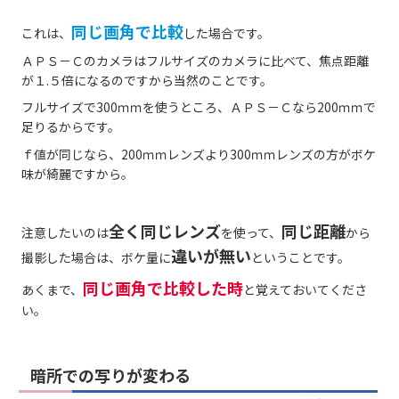
同じ画角で比較
これは、
した場合です。
ＡＰＳ－Ｃのカメラはフルサイズのカメラに比べて、焦点距離
が１.５倍になるのですから当然のことです。
フルサイズで300ｍｍを使うところ、ＡＰＳ－Ｃなら200ｍｍで
足りるからです。
ｆ値が同じなら、200ｍｍレンズより300ｍｍレンズの方がボケ
味が綺麗ですから。
全く同じレンズ
同じ距離
注意したいのは
を使って、
から
違いが無い
撮影した場合は、ボケ量に
ということです。
同じ画角で比較した時
あくまで、
と覚えておいてくださ
い。
暗所での写りが変わる