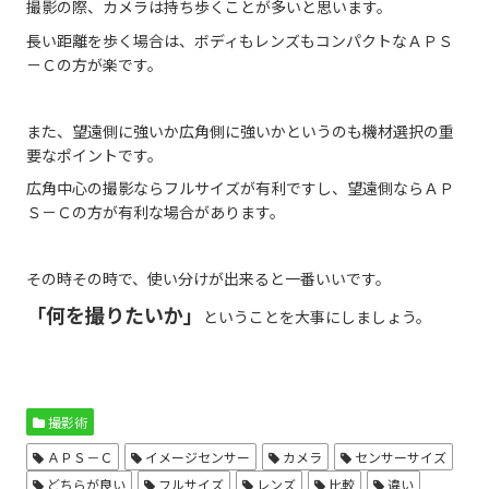
撮影の際、カメラは持ち歩くことが多いと思います。
長い距離を歩く場合は、ボディもレンズもコンパクトなＡＰＳ
－Ｃの方が楽です。
また、望遠側に強いか広角側に強いかというのも機材選択の重
要なポイントです。
広角中心の撮影ならフルサイズが有利ですし、望遠側ならＡＰ
Ｓ－Ｃの方が有利な場合があります。
その時その時で、使い分けが出来ると一番いいです。
「何を撮りたいか」
ということを大事にしましょう。
撮影術
ＡＰＳ－Ｃ
イメージセンサー
カメラ
センサーサイズ
どちらが良い
フルサイズ
レンズ
比較
違い