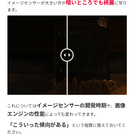
暗いところでも綺麗
イメージセンサーが大きい方が
に写り
ます。
イメージセンサーの開発時期
画像
これについては
や、
エンジンの性能
によっても変わってきます。
「こういった傾向がある」
という程度に覚えておいてく
ださい。