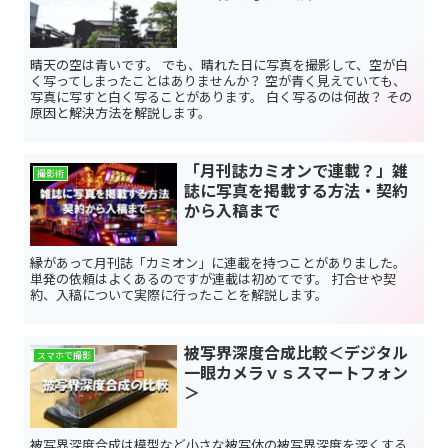
晴天の空は青いです。 でも、晴れた日に写真を撮影して、空が白
く写ってしまったことはありませんか？ 空が青く見えていても、
写真に写すと白く写ることがあります。 白く写るのは何故？ その
原因と解決方法を解説します。
「月刊誌カミオンで連載？」雑
撮影術
誌に写真を掲載する方法・契約
から入稿まで
縁があって月刊誌「カミオン」に連載を持つことがありました。
単発の依頼はよくあるのですが連載は初めてです。 打合せや契
約、入稿について実際に行ったことを解説します。
被写界深度合成比較＜デジタル
スマホで撮影
一眼カメラｖｓスマートフォン
＞
被写界深度合成は模型など小さな被写体の被写界深度を深くする