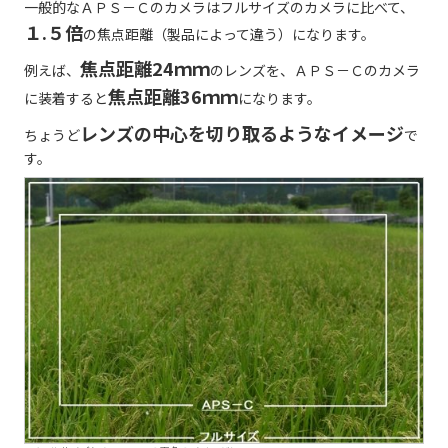
一般的なＡＰＳ－Ｃのカメラはフルサイズのカメラに比べて、
１.５倍
の焦点距離（製品によって違う）になります。
焦点距離24ｍｍ
例えば、
のレンズを、ＡＰＳ－Ｃのカメラ
焦点距離36ｍｍ
に装着すると
になります。
レンズの中心を切り取るようなイメージ
ちょうど
で
す。