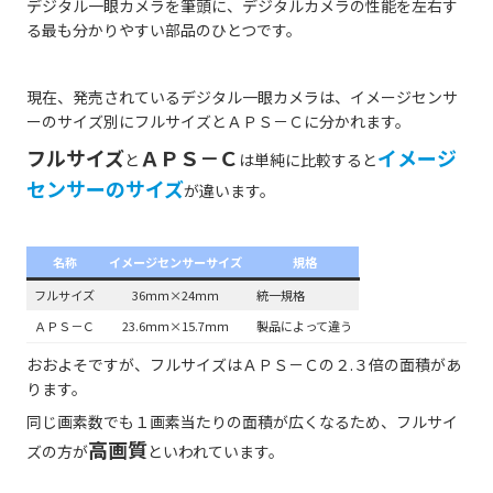
デジタル一眼カメラを筆頭に、デジタルカメラの性能を左右す
る最も分かりやすい部品のひとつです。
現在、発売されているデジタル一眼カメラは、イメージセンサ
ーのサイズ別にフルサイズとＡＰＳ－Ｃに分かれます。
フルサイズ
ＡＰＳ－Ｃ
イメージ
と
は単純に比較すると
センサーのサイズ
が違います。
名称
イメージセンサーサイズ
規格
フルサイズ
36ｍｍ×24ｍｍ
統一規格
ＡＰＳ－Ｃ
23.6ｍｍ×15.7ｍｍ
製品によって違う
おおよそですが、フルサイズはＡＰＳ－Ｃの２.３倍の面積があ
ります。
同じ画素数でも１画素当たりの面積が広くなるため、フルサイ
高画質
ズの方が
といわれています。