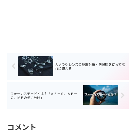
カメラやレンズの地震対策・防湿庫を使って揺
れに備える
フォーカスモードとは？「ＡＦ－Ｓ、ＡＦ－
Ｃ、ＭＦの使い分け」
コメント