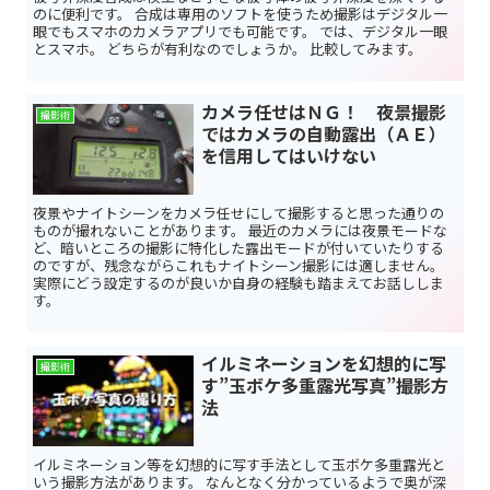
のに便利です。 合成は専用のソフトを使うため撮影はデジタル一
眼でもスマホのカメラアプリでも可能です。 では、デジタル一眼
とスマホ。 どちらが有利なのでしょうか。 比較してみます。
カメラ任せはＮＧ！ 夜景撮影
撮影術
ではカメラの自動露出（ＡＥ）
を信用してはいけない
夜景やナイトシーンをカメラ任せにして撮影すると思った通りの
ものが撮れないことがあります。 最近のカメラには夜景モードな
ど、暗いところの撮影に特化した露出モードが付いていたりする
のですが、残念ながらこれもナイトシーン撮影には適しません。
実際にどう設定するのが良いか自身の経験も踏まえてお話ししま
す。
イルミネーションを幻想的に写
撮影術
す”玉ボケ多重露光写真”撮影方
法
イルミネーション等を幻想的に写す手法として玉ボケ多重露光と
いう撮影方法があります。 なんとなく分かっているようで奥が深