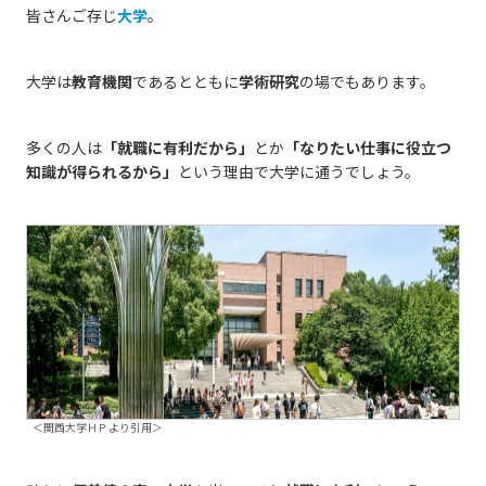
皆さんご存じ
大学
。
大学は
教育機関
であるとともに
学術研究
の場でもあります。
多くの人は
「就職に有利だから」
とか
「なりたい仕事に役立つ
知識が得られるから」
という理由で大学に通うでしょう。
＜関西大学ＨＰより引用＞