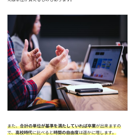
また、
合計の単位が基準を満たしていれば卒業
が出来ますの
で、
高校時代
に比べると
時間の自由度
は遥かに増します。