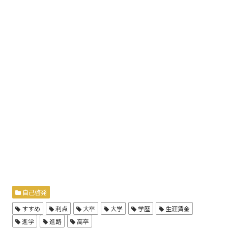
自己啓発
すすめ
利点
大卒
大学
学歴
生涯賃金
進学
進路
高卒