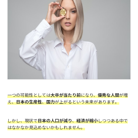
一つの可能性としては
大卒が当たり前
になり、
優秀な人間
が増
え、
日本の生産性
、
国力
が上がるという未来があります。
しかし、現状で
日本の人口が減り
、
経済が縮小
しつつある中で
はなかなか見込めないかもしれません。