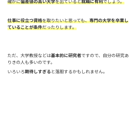
確かに
偏差値の高い大学
を出ていると
就職に有利
でしょう。
仕事に役立つ資格
を取りたいと思っても、
専門の大学を卒業し
ていることが条件
だったりします。
ただ、大学教授などは
基本的に研究者
ですので、自分の研究あ
りきの人も多いのです。
いろいろ
期待しすぎる
と落胆するかもしれません。