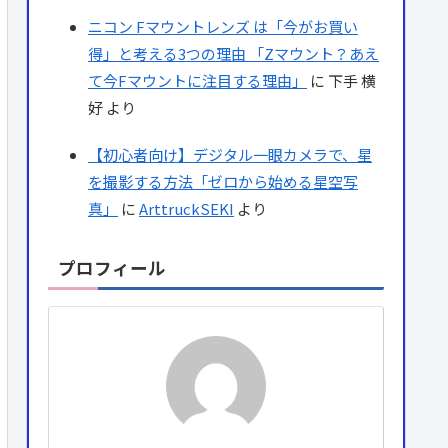
ニコン Fマウントレンズ は「今がお買い
得」と考える3つの理由 「Zマウント？あえ
て今Fマウントに注目する理由」
に
下手 横
好
より
【初心者向け】デジタル一眼カメラで、星
を撮影する方法「ゼロから始める星空写
真」
に
ArttruckSEKI
より
プロフィール