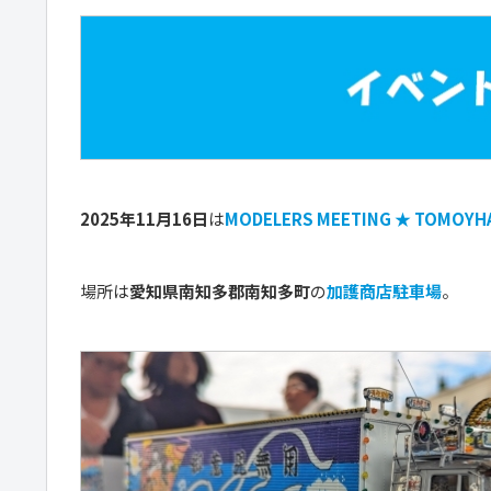
2025年11月16日
は
MODELERS MEETING ★ TOMOYH
場所は
愛知県南知多郡南知多町
の
加護商店駐車場
。