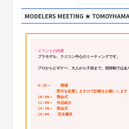
MODELERS MEETING ★ TOMOYHA
・イベントの内容
プラモデル、ラジコン中心のミーティングです。
プロからビギナー、大人から子供まで、招待制ではあ
　9:30～　 　開場⁡
受付を設置しますので記帳をお願いします
⁡　10:00～　開会式⁡
　⁡12:00～　作品紹介⁡
　⁡14:30～　閉会式
　16:00 　 完全撤収⁡