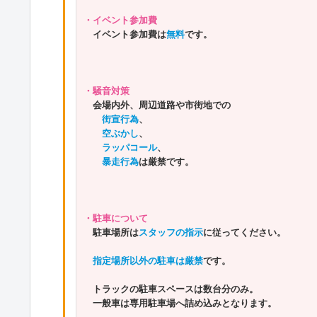
・イベント参加費
　イベント参加費は
無料
です。　
・騒音対策
会場内外、周辺道路や市街地での
街宣行為
、
空ぶかし
、
ラッパコール
、
暴走行為
は厳禁です。
・駐車について
駐車場所は
スタッフの指示
に従ってください。
指定場所以外の駐車は厳禁
です。
トラックの駐車スペースは数台分のみ。
一般車は専用駐車場へ詰め込みとなります。