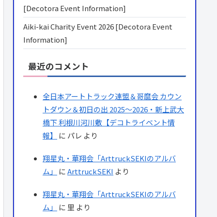
[Decotora Event Information]
Aiki-kai Charity Event 2026 [Decotora Event
Information]
最近のコメント
全日本アートトラック連盟＆哥麿会 カウン
トダウン＆初日の出 2025～2026・新上武大
橋下 利根川河川敷【デコトライベント情
報】
に
パレ
より
翔星丸・華翔会「ArttruckSEKIのアルバ
ム」
に
ArttruckSEKI
より
翔星丸・華翔会「ArttruckSEKIのアルバ
ム」
に
里
より