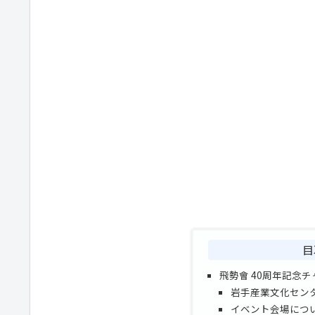
目
飛勢會 40周年記念
岩手産業文化セン
イベント会場につ