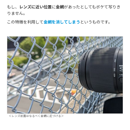
もし、
レンズに近い位置
に
金網
があったとしてもボケて写りき
りません。
この特徴を利用して
金網を消してしまう
というものです。
＜レンズ前面はなるべく金網に近づける＞