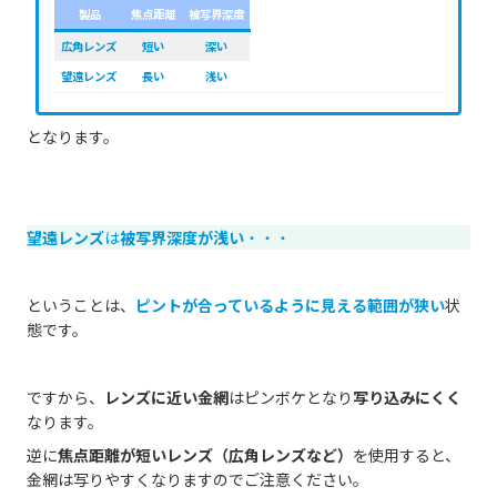
製品
焦点距離
被写界深度
広角レンズ
短い
深い
望遠レンズ
長い
浅い
となります。
望遠レンズ
は
被写界深度が浅い
・・・
ということは、
ピントが合っているように見える範囲が狭い
状
態です。
ですから、
レンズに近い金網
はピンボケとなり
写り込みにくく
なります。
逆に
焦点距離が短いレンズ（広角レンズなど）
を使用すると、
金網は写りやすくなりますのでご注意ください。