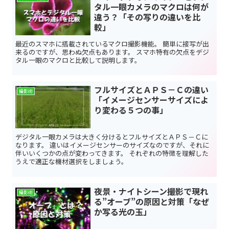
タル一眼カメラのマクロは何が
違う？「その写りの違いを比
較」
最近のスマホに搭載されているマクロ撮影機能。 簡単に接写が出
来るのですが、思わぬ欠点もあります。 スマホ特有の欠点をデジ
タル一眼のマクロと比較して説明します。
フルサイズとＡＰＳ－Ｃの違い
撮影術
「イメージセンサーサイズによ
り変わる５つの事」
デジタル一眼カメラは大きく分けるとフルサイズとＡＰＳ－Ｃに
なります。 違いはイメージセンサーのサイズなのですが、それに
伴いいくつかの点が変わってきます。 それぞれの特徴を理解した
うえで適正な機材選択をしましょう。
夜景・ナイトシーン撮影で現れ
撮影術
る”オーブ”の原因と対策「なぜ
か写る光の玉」