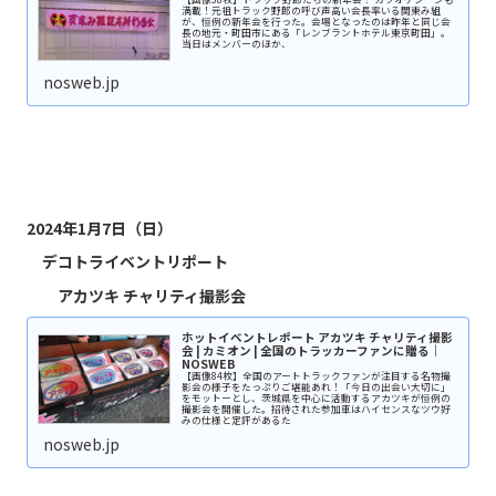
満載！元祖トラック野郎の呼び声高い会長率いる関東み組
が、恒例の新年会を行った。会場となったのは昨年と同じ会
長の地元・町田市にある「レンブラントホテル東京町田」。
当日はメンバーのほか、
nosweb.jp
2024年1月7日（日）
デコトライベントリポート
アカツキ チャリティ撮影会
ホットイベントレポート アカツキ チャリティ撮影
会 | カミオン | 全国のトラッカーファンに贈る｜
NOSWEB
【画像84枚】全国のアートトラックファンが注目する名物撮
影会の様子をたっぷりご堪能あれ！「今日の出会い大切に」
をモットーとし、茨城県を中心に活動するアカツキが恒例の
撮影会を開催した。招待された参加車はハイセンスなツウ好
みの仕様と定評があるた
nosweb.jp