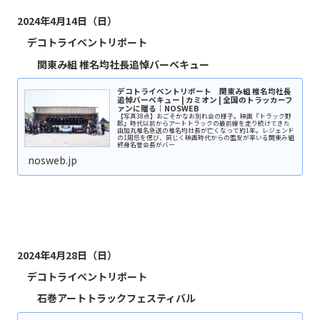
2024年4月14日（日）
デコトライベントリポート
関東み組 椎名均社長追悼バーベキュー
デコトライベントリポート 関東み組 椎名均社長
追悼バーベキュー | カミオン | 全国のトラッカーフ
ァンに贈る｜NOSWEB
【写真38点】おごそかなお別れ会の様子。映画『トラック野
郎』時代以前からアートトラックの最前線を走り続けてきた
由加丸椎名急送の椎名均社長が亡くなって約1年。レジェンド
の1周忌を偲び、同じく映画時代からの盟友が率いる関東み組
終身名誉会長がバー
nosweb.jp
2024年4月28日（日）
デコトライベントリポート
石巻アートトラックフェスティバル