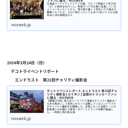
ファンに贈る｜NOSWEB
北海道アートトラッククラブの雄、グループ男塾が３月23日
（土）に新年会を行った。除雪ダンプの仕事に従事している
メンバーもいたことから、雪の落ち着く３月末とやや遅めの
開催となったが、コロナ禍だったこともあり5年ぶりとなる新
年会には札幌周辺のメ
nosweb.jp
2024年3月24日（日）
デコトライベントリポート
エンドラスト 第21回チャリティ撮影会
ホットイベントレポート エンドラスト 第21回チャ
リティ撮影会 | カミオン | 全国のトラッカーファン
に贈る｜NOSWEB
【画像105枚】実力派アートクラブ渾身のチャリティ撮影会！
九州を拠点にして長年にわたって活動しているエンドラスト
がチャリティ撮影会を開催した。会場となった金田ドームの
駐車場には全国から数多くのアートトラック仲間が集結し
た。一時的に雨が降る場
nosweb.jp