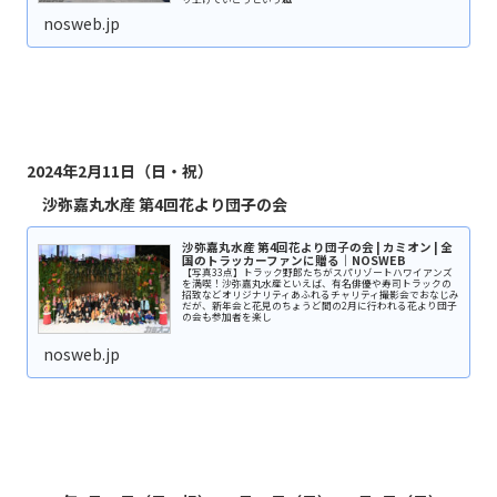
nosweb.jp
2024年2月11日（日・祝）
沙弥嘉丸水産 第4回花より団子の会
沙弥嘉丸水産 第4回花より団子の会 | カミオン | 全
国のトラッカーファンに贈る｜NOSWEB
【写真33点】トラック野郎たちがスパリゾートハワイアンズ
を満喫！沙弥嘉丸水産といえば、有名俳優や寿司トラックの
招致などオリジナリティあふれるチャリティ撮影会でおなじみ
だが、新年会と花見のちょうど間の2月に行われる花より団子
の会も参加者を楽し
nosweb.jp