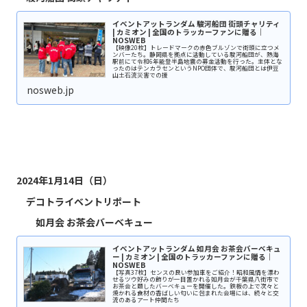
イベントアットランダム 駿河船団 街頭チャリティ
| カミオン | 全国のトラッカーファンに贈る｜
NOSWEB
【映像20枚】トレードマークの赤色ブルゾンで街頭に立つメ
ンバーたち。静岡県を拠点に活動している駿河船団が、熱海
駅前にて令和6年能登半島地震の募金活動を行った。主体とな
ったのはテンカラセンというNPO団体で、駿河船団とは伊豆
山土石流災害での援
nosweb.jp
2024年1月14日（日）
デコトライベントリポート
如月会 お茶会バーベキュー
イベントアットランダム 如月会 お茶会バーベキュ
ー | カミオン | 全国のトラッカーファンに贈る｜
NOSWEB
【写真37枚】センスの良い参加車をご紹介！昭和風情を漂わ
せるツウ好みの飾りが一目置かれる如月会が千葉県八街市で
お茶会と題したバーベキューを開催した。鉄板の上で次々と
焼かれる食材の香ばしい匂いに包まれた会場には、続々と交
流のあるアート仲間たち