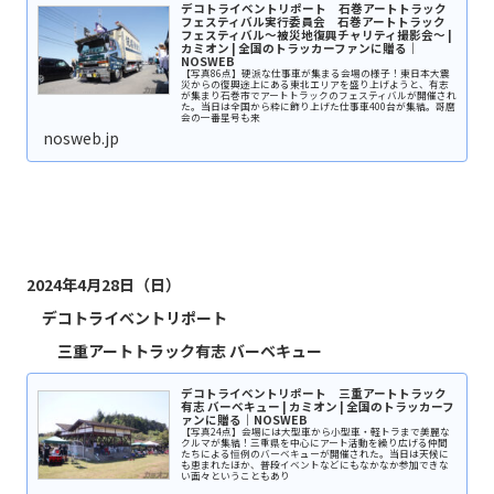
デコトライベントリポート 石巻アートトラック
フェスティバル実行委員会 石巻アートトラック
フェスティバル〜被災地復興チャリティ撮影会〜 |
カミオン | 全国のトラッカーファンに贈る｜
NOSWEB
【写真86点】硬派な仕事車が集まる会場の様子！東日本大震
災からの復興途上にある東北エリアを盛り上げようと、有志
が集まり石巻市でアートトラックのフェスティバルが開催され
た。当日は全国から粋に飾り上げた仕事車400台が集結。哥麿
会の一番星号も来
nosweb.jp
2024年4月28日（日）
デコトライベントリポート
三重アートトラック有志 バーベキュー
デコトライベントリポート 三重アートトラック
有志 バーベキュー | カミオン | 全国のトラッカーフ
ァンに贈る｜NOSWEB
【写真24点】会場には大型車から小型車・軽トラまで美麗な
クルマが集結！三重県を中心にアート活動を繰り広げる仲間
たちによる恒例のバーベキューが開催された。当日は天候に
も恵まれたほか、普段イベントなどにもなかなか参加できな
い面々ということもあり