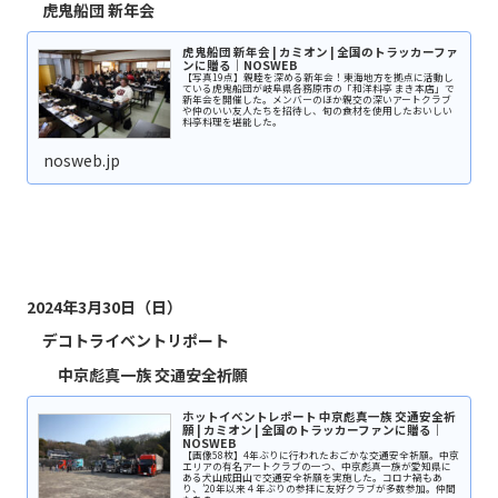
虎鬼船団 新年会
虎鬼船団 新年会 | カミオン | 全国のトラッカーファ
ンに贈る｜NOSWEB
【写真19点】親睦を深める新年会！東海地方を拠点に活動し
ている虎鬼船団が岐阜県各務原市の「和洋料亭 まき本店」で
新年会を開催した。メンバーのほか親交の深いアートクラブ
や仲のいい友人たちを招待し、旬の食材を使用したおいしい
料亭料理を堪能した。
nosweb.jp
2024年3月30日（日）
デコトライベントリポート
中京彪真一族 交通安全祈願
ホットイベントレポート 中京彪真一族 交通安全祈
願 | カミオン | 全国のトラッカーファンに贈る｜
NOSWEB
【画像58枚】4年ぶりに行われたおごかな交通安全祈願。中京
エリアの有名アートクラブの一つ、中京彪真一族が愛知県に
ある犬山成田山で交通安全祈願を実施した。コロナ禍もあ
り、’20年以来４年ぶりの参拝に友好クラブが多数参加。仲間