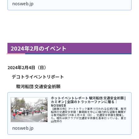
nosweb.jp
2024年2月のイベント
2024年2月4日（日）
デコトライベントリポート
駿河船団 交通安全祈願
ホットイベントレポート 駿河船団 交通安全祈願 |
カミオン | 全国のトラッカーファンに贈る｜
NOSWEB
【画像30枚】アートトラック業界で行われる伝統行事、駿河
船団の交通安全祈願！静岡県を中心に精力的な活動を展開す
る駿河船団が’24年２月４日（日）、交通安全祈願を開催し
た。場所は同クラブが交通安全祈願を長年行っている、富士
山信仰の
nosweb.jp