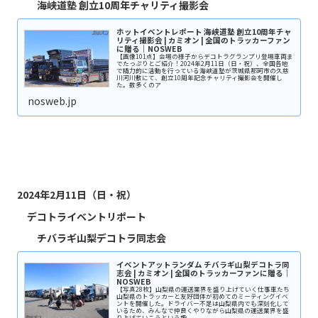
海峡道塾 創立10周年チャリティ撮影会
ホットイベントレポート 海峡道塾 創立10周年チャ
リティ撮影会 | カミオン | 全国のトラッカーファン
に贈る｜NOSWEB
【画像101点】会場の様子からデコトラグランプリ登場車両ま
でたっぷりとご紹介！2024年2月11日（日・祝）、全国各地
で精力的に活動を行っている海峡道塾が茨城県那珂市の久慈
川河川敷にて、創立10周年記念チャリティ撮影会を開催し
た。数多くのア
nosweb.jp
2024年2月11日（日・祝）
デコトライベントリポート
チバラギ山梨デコトラ同志会
イベントアットランダム チバラギ山梨デコトラ同
志会 | カミオン | 全国のトラッカーファンに贈る｜
NOSWEB
【写真28枚】山梨県の運送業界を盛り上げていく仕事車たち
山梨県のトラッカーと友好団体が初めてのミーティングイベ
ントを開催した。ドライバー不足は山梨県内でも深刻化して
いるため、みんなで仲良くやりながら山梨県の運送業界を盛
り上げていこうという趣