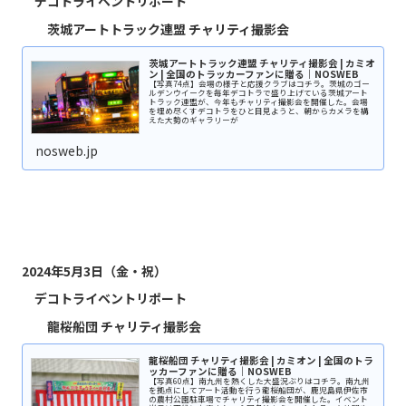
デコトライベントリポート
茨城アートトラック連盟 チャリティ撮影会
茨城アートトラック連盟 チャリティ撮影会 | カミオ
ン | 全国のトラッカーファンに贈る｜NOSWEB
【写真74点】会場の様子と応援クラブはコチラ。茨城のゴー
ルデンウイークを毎年デコトラで盛り上げている茨城アート
トラック連盟が、今年もチャリティ撮影会を開催した。会場
を埋め尽くすデコトラをひと目見ようと、朝からカメラを構
えた大勢のギャラリーが
nosweb.jp
2024年5月3日（金・祝）
デコトライベントリポート
龍桜船団 チャリティ撮影会
龍桜船団 チャリティ撮影会 | カミオン | 全国のトラ
ッカーファンに贈る｜NOSWEB
【写真60点】南九州を熱くした大盛況ぶりはコチラ。南九州
を拠点にしてアート活動を行う龍桜船団が、鹿児島県伊佐市
の農村公園駐車場でチャリティ撮影会を開催した。イベント