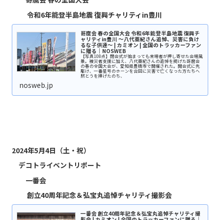
令和6年能登半島地震 復興チャリティin豊川
哥麿会 春の全国大会 令和6年能登半島地震 復興チ
ャリティin豊川 〜八代亜紀さん追悼、災害に負け
るな子供達〜 | カミオン | 全国のトラッカーファン
に贈る｜NOSWEB
【写真108点】閉会式が始まっても来場者が押し寄せた会場風
景。被災者支援に加え、八代亜紀さんの追悼を掲げた哥麿会
の春の全国大会が、愛知県豊橋市で開催された。開会式に先
駆け、一番星号のホーンを合図に災害で亡くなった方たちへ
黙とうを捧げたのち、
nosweb.jp
2024年5月4日（土・祝）
デコトライベントリポート
一番会
創立40周年記念＆弘宝丸追悼チャリティ撮影会
一番会 創立40周年記念＆弘宝丸追悼チャリティ撮
影会 | カミオン | 全国のトラッカーファンに贈る｜