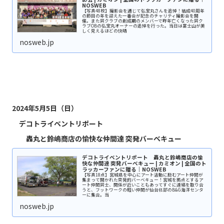
NOSWEB
【写真48枚】撮影会を通じて弘宝丸さんを追悼！結成40周年
の節目の年を迎えた一番会が記念のチャリティ撮影会を開
催。また同クラブの創成期のメンバーで昨年亡くなった同ク
ラブOBの弘宝丸オーナーの追悼を行った。当日は富士山が美
しく見えるほどの快晴
nosweb.jp
2024年5月5日（日）
デコトライベントリポート
轟丸と鈴嶋商店の愉快な仲間達 突発バーベキュー
デコトライベントリポート 轟丸と鈴嶋商店の愉
快な仲間達 突発バーベキュー | カミオン | 全国のト
ラッカーファンに贈る｜NOSWEB
【写真18点】宮城県を中心にアート活動に励むアート仲間が
集まって開かれた突発的バーベキュー！宮城を拠点とするア
ート仲間同士、関係が近いこともあってすぐに連絡を取り合
うと、フットワークの軽い仲間が仙台北部のB&G海洋センタ
ーに集合。当
nosweb.jp