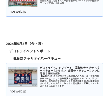
当日は天候にも恵まれて全国各地からアートトラック仲間や
ファンが来場。会場は超
nosweb.jp
2024年5月3日（金・祝）
デコトライベントリポート
温海號 チャリティバーベキュー
デコトライベントリポート 温海號 チャリティバ
ーベキュー | カミオン | 全国のトラッカーファンに
贈る｜NOSWEB
【写真82点】温海號ならではの独自のみちのく流と硬派な仕
事車が一堂に会した豪華競演！温海號グループとは、当初は
開運丸、のちに温海號のニックを掲げ全国を駆けた粟根章二
さんの気さくな人柄と、みちのく流を独自に昇華したアート
スタイルに心酔するトラ
nosweb.jp