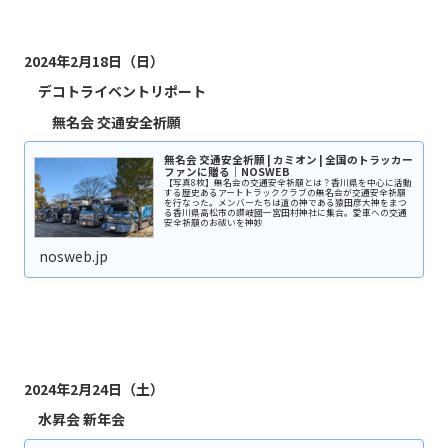
2024年2月18日（日）
デコトライベントリポート
無名会 交通安全祈願
無名会 交通安全祈願 | カミオン | 全国のトラッカー
ファンに贈る｜NOSWEB
【写真8枚】無名会の交通安全祈願とは？香川県を中心に活動
する歴史あるアートトラッククラブの無名会が交通安全祈願
を行なった。メンバーたちは道の神である猿田彦大神をまつ
る香川県高松市の讃岐國一宮田村神社に集合。愛車への交通
安全祈願のお祓いを神妙
nosweb.jp
2024年2月24日（土）
水昇会 新年会