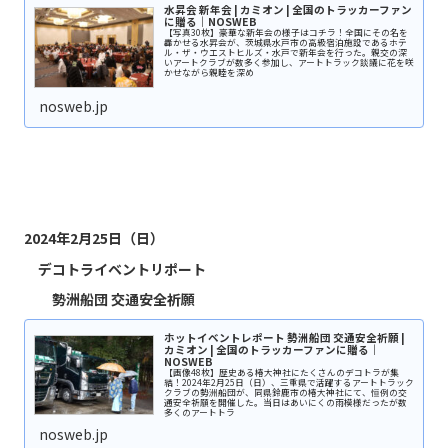
水昇会 新年会 | カミオン | 全国のトラッカーファン
に贈る｜NOSWEB
【写真30枚】豪華な新年会の様子はコチラ！全国にその名を
轟かせる水昇会が、茨城県水戸市の高級宿泊施設であるホテ
ル・ザ・ウエストヒルズ・水戸で新年会を行った。親交の深
いアートクラブが数多く参加し、アートトラック談議に花を咲
かせながら親睦を深め
nosweb.jp
2024年2月25日（日）
デコトライベントリポート
勢洲船団 交通安全祈願
ホットイベントレポート 勢洲船団 交通安全祈願 |
カミオン | 全国のトラッカーファンに贈る｜
NOSWEB
【画像48枚】歴史ある椿大神社にたくさんのデコトラが集
結！2024年2月25日（日）、三重県で活躍するアートトラック
クラブの勢洲船団が、同県鈴鹿市の椿大神社にて、恒例の交
通安全祈願を開催した。当日はあいにくの雨模様だったが数
多くのアートトラ
nosweb.jp