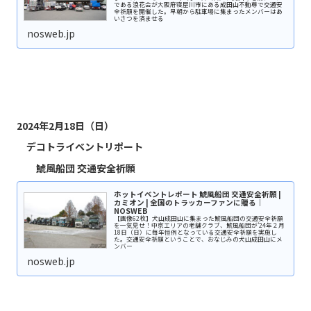
である浪花会が大阪府寝屋川市にある成田山不動尊で交通安
全祈願を開催した。早朝から駐車場に集まったメンバーはあ
いさつを済ませる
nosweb.jp
2024年2月18日（日）
デコトライベントリポート
鯱風船団 交通安全祈願
ホットイベントレポート 鯱風船団 交通安全祈願 |
カミオン | 全国のトラッカーファンに贈る｜
NOSWEB
【画像62枚】犬山成田山に集まった鯱風船団の交通安全祈願
を一気見せ！中京エリアの老舗クラブ、鯱風船団が’24年２月
18日（日）に毎年恒例となっている交通安全祈願を実施し
た。交通安全祈願ということで、おなじみの犬山成田山にメ
ンバー
nosweb.jp