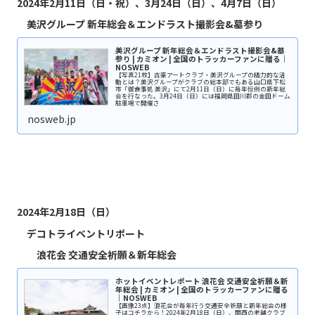
2024年2月11日（日・祝）、3月24日（日）、4月7日（日）
美沢グループ 新年総会＆エンドラスト撮影会&墓参り
美沢グループ 新年総会＆エンドラスト撮影会&墓
参り | カミオン | 全国のトラッカーファンに贈る｜
NOSWEB
【写真21枚】古豪アートクラブ・美沢グループの精力的な活
動とは？美沢グループがクラブの総本部でもある山口県下松
市「御食事処 美沢」にて2月11日（日）に毎年恒例の新年総
会を行なった。3月24日（日）には福岡県田川郡の金田ドーム
駐車場で開催さ
nosweb.jp
2024年2月18日（日）
デコトライベントリポート
浪花会 交通安全祈願＆新年総会
ホットイベントレポート 浪花会 交通安全祈願＆新
年総会 | カミオン | 全国のトラッカーファンに贈る
｜NOSWEB
【画像23点】浪花会が毎年行う交通安全祈願と新年総会の様
子はコチラから！2024年2月18日（日）、関西の老舗クラブ