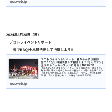
nosweb.jp
2024年4月28日（日）
デコトライベントリポート
皆でBBQ!小林麗法要して抱擁しよう!!
デコトライベントリポート 麗ちゃんず倶楽部
皆でBBQ!小林麗法要して抱擁しよう!! | カミオン |
全国のトラッカーファンに贈る｜NOSWEB
【写真142点】法要とバーベキューなど当日の様子はコチラ。
昨年8月に事故で逝去された小林麗さんとの思い出を語り合う
「法要して抱擁しよう!!」と題したバーベキューが’24 年4月
28 日（日）に開催された。主催者たちは当日10時に
nosweb.jp