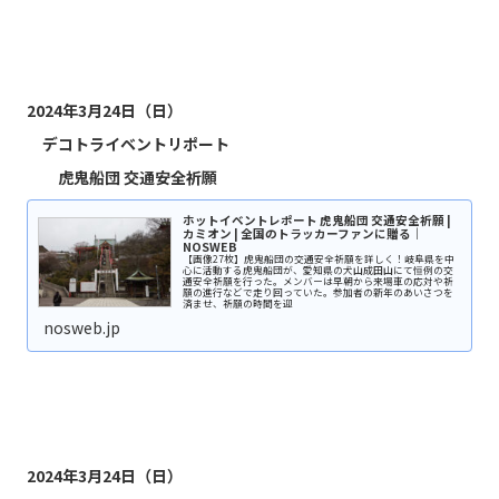
2024年3月24日（日）
デコトライベントリポート
虎鬼船団 交通安全祈願
ホットイベントレポート 虎鬼船団 交通安全祈願 |
カミオン | 全国のトラッカーファンに贈る｜
NOSWEB
【画像27枚】虎鬼船団の交通安全祈願を詳しく！岐阜県を中
心に活動する虎鬼船団が、愛知県の犬山成田山にて恒例の交
通安全祈願を行った。メンバーは早朝から来場車の応対や祈
願の進行などで走り回っていた。参加者の新年のあいさつを
済ませ、祈願の時間を迎
nosweb.jp
2024年3月24日（日）