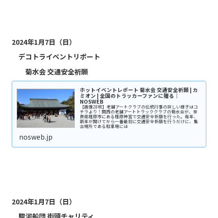
2024年1月7日（日）
デコトライベントリポート
菊水会 交通安全祈願
ホットイベントレポート 菊水会 交通安全祈願 | カ
ミオン | 全国のトラッカーファンに贈る｜
NOSWEB
【画像28枚】老舗アートクラブの伝統行事の詳しい様子はコ
チラより！関西の老舗アートトラッククラブの菊水会が、奈
良県橿原市にある橿原神宮で交通安全祈願を行った。毎年、
新年が開けてから一番最初に交通安全祈願を行うだけに、集
合場所である駐車場には
nosweb.jp
2024年1月7日（日）
駿河船団 街頭チャリティ