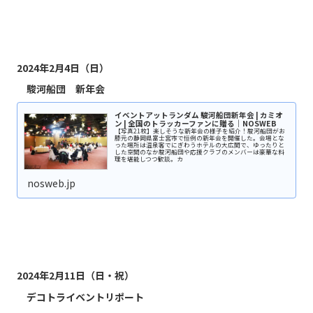
2024年2月4日（日）
駿河船団 新年会
イベントアットランダム 駿河船団新年会 | カミオ
ン | 全国のトラッカーファンに贈る｜NOSWEB
【写真21枚】楽しそうな新年会の様子を紹介！駿河船団がお
膝元の静岡県富士宮市で恒例の新年会を開催した。会場とな
った場所は温泉客でにぎわうホテルの大広間で、ゆったりと
した空間のなか駿河船団や応援クラブのメンバーは豪華な料
理を堪能しつつ歓談。カ
nosweb.jp
2024年2月11日（日・祝）
デコトライベントリポート