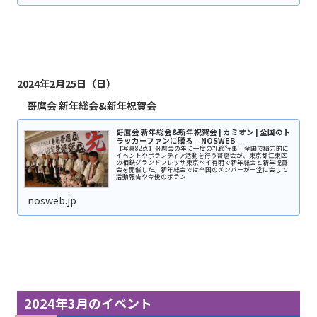
2024年2月25日（日）
哥麿会 新年総会&新年祝賀会
哥麿会 新年総会&新年祝賀会 | カミオン | 全国のト
ラッカーファンに贈る｜NOSWEB
【写真82点】哥麿会の年に一度の礼節行事！全国で精力的に
イベントやボランティア活動を行う哥麿会が、東京都江東区
の相鉄グランドフレッサ東京ベイ有明で新年総会と新年祝賀
会を開催した。新年総会では全国のメンバーが一堂に会して
活動報告や今後のボラン
nosweb.jp
2024年3月のイベント