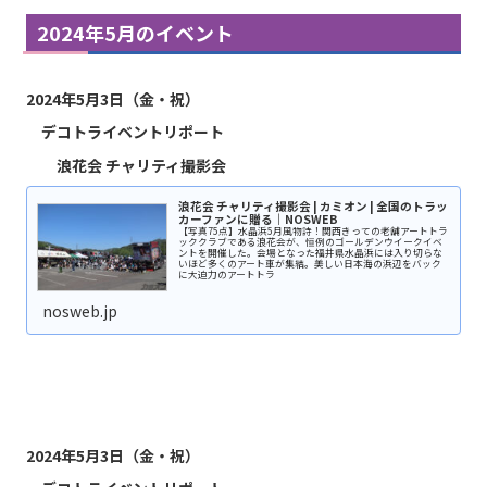
2024年5月のイベント
2024年5月3日（金・祝）
デコトライベントリポート
浪花会 チャリティ撮影会
浪花会 チャリティ撮影会 | カミオン | 全国のトラッ
カーファンに贈る｜NOSWEB
【写真75点】水晶浜5月風物詩！関西きっての老舗アートトラ
ッククラブである浪花会が、恒例のゴールデンウイークイベ
ントを開催した。会場となった福井県水晶浜には入り切らな
いほど多くのアート車が集結。美しい日本海の浜辺をバック
に大迫力のアートトラ
nosweb.jp
2024年5月3日（金・祝）