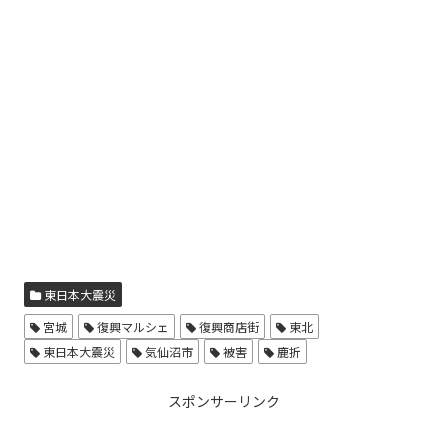
東日本大震災
宮城
復興マルシェ
復興商店街
東北
東日本大震災
気仙沼市
被害
鹿折
スポンサーリンク