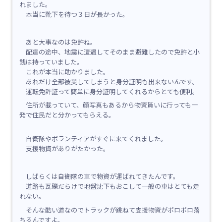
れました。
本当に靴下を待つ３日が長かった。
あと大事なのは免許ね。
配達の途中、地震に遭遇してそのまま避難したので免許と小
銭は持っていました。
これが本当に助かりました。
あれだけ全部被災してしまうと身分証明も出来ないんです。
運転免許証って簡単に身分証明してくれるからとても便利。
住所が載っていて、顔写真もあるから物資貰いに行っても一
発で住民だと分かってもらえる。
自衛隊やボランティアがすぐに来てくれました。
支援物資がありがたかった。
しばらくは自衛隊の車で物資が運ばれてきたんです。
道路も瓦礫だらけで地盤沈下もおこして一般の車はとても走
れない。
そんな酷い道なのでトラックが跳ねて支援物資がポロポロ落
ちるんですよ。