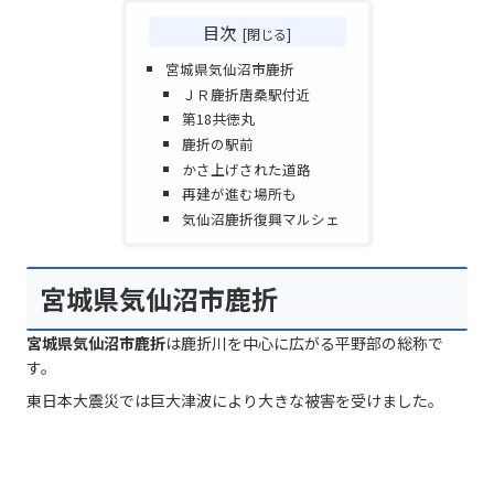
目次
宮城県気仙沼市鹿折
ＪＲ鹿折唐桑駅付近
第18共徳丸
鹿折の駅前
かさ上げされた道路
再建が進む場所も
気仙沼鹿折復興マルシェ
宮城県気仙沼市鹿折
宮城県気仙沼市鹿折
は鹿折川を中心に広がる平野部の総称で
す。
東日本大震災では巨大津波により大きな被害を受けました。