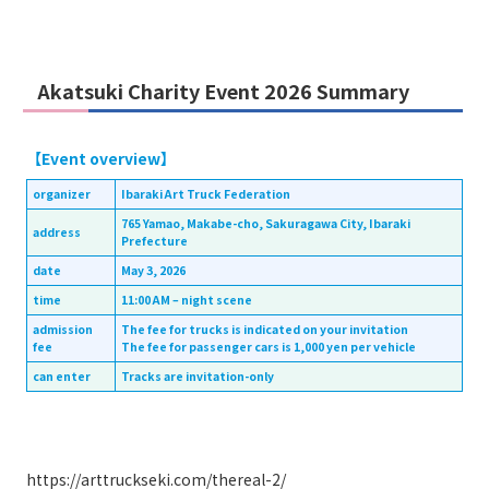
Akatsuki Charity Event 2026 Summary
【Event overview】
organizer
Ibaraki Art Truck Federation
765 Yamao, Makabe-cho, Sakuragawa City, Ibaraki
address
Prefecture
date
May 3, 2026
time
11:00 AM – night scene
admission
The fee for trucks is indicated on your invitation
fee
The fee for passenger cars is 1,000 yen per vehicle
can enter
Tracks are invitation-only
https://arttruckseki.com/thereal-2/