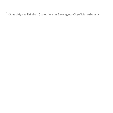
＜Amabikiyama Rakuhoji: Quoted from the Sakuragawa City official website.＞