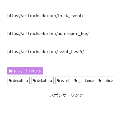
https://arttruckseki.com/truck_event/
https://arttruckseki.com/admission_fee/
https://arttruckseki.com/event_best5/
トラックイベント
decotora
dekotora
event
guidance
notice
スポンサーリンク