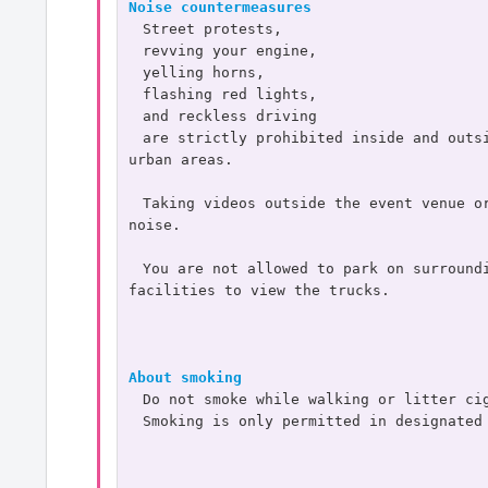
Noise countermeasures
　Street protests,
　revving your engine,
　yelling horns,
　flashing red lights, 
　and reckless driving 
　are strictly prohibited inside and outsi
urban areas.
　Taking videos outside the event venue or
noise.
　You are not allowed to park on surroundi
facilities to view the trucks.
About smoking
　Do not smoke while walking or litter ci
　Smoking is only permitted in designated