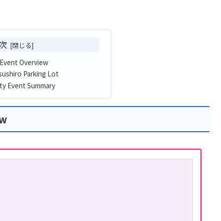
次
y Event Overview
ushiro Parking Lot
ity Event Summary
ew