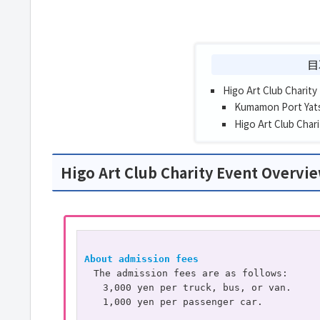
目
Higo Art Club Charit
Kumamon Port Yats
Higo Art Club Char
Higo Art Club Charity Event Overvi
About admission fees
　The admission fees are as follows:
　3,000 yen per truck, bus, or van.
1,000 yen per passenger car.