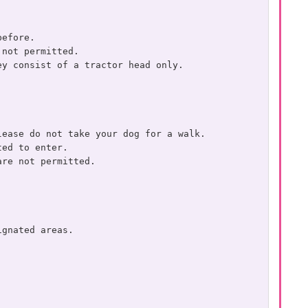
before.
 not permitted.
ey consist of a tractor head only.
lease do not take your dog for a walk.
ted to enter.
are not permitted.
ignated areas.