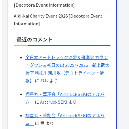
[Decotora Event Information]
Aiki-kai Charity Event 2026 [Decotora Event
Information]
最近のコメント
全日本アートトラック連盟＆哥麿会 カウン
トダウン＆初日の出 2025～2026・新上武大
橋下 利根川河川敷【デコトライベント情
報】
に
パレ
より
翔星丸・華翔会「ArttruckSEKIのアルバ
ム」
に
ArttruckSEKI
より
翔星丸・華翔会「ArttruckSEKIのアルバ
ム」
に
里
より