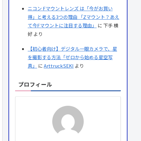
ニコン Fマウントレンズ は「今がお買い
得」と考える3つの理由 「Zマウント？あえ
て今Fマウントに注目する理由」
に
下手 横
好
より
【初心者向け】デジタル一眼カメラで、星
を撮影する方法「ゼロから始める星空写
真」
に
ArttruckSEKI
より
プロフィール