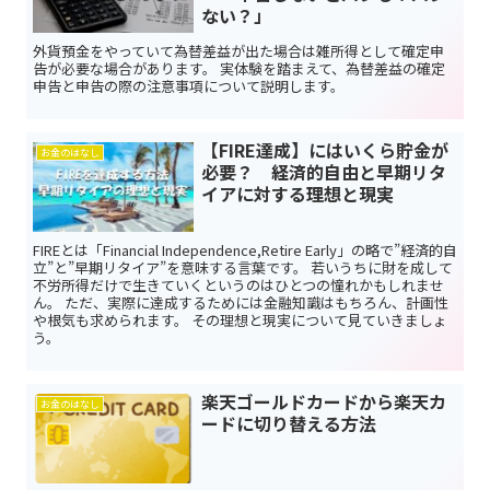
ない？」
外貨預金をやっていて為替差益が出た場合は雑所得として確定申
告が必要な場合があります。 実体験を踏まえて、為替差益の確定
申告と申告の際の注意事項について説明します。
【FIRE達成】にはいくら貯金が
お金のはなし
必要？ 経済的自由と早期リタ
イアに対する理想と現実
FIREとは「Financial Independence,Retire Early」の略で”経済的自
立”と”早期リタイア”を意味する言葉です。 若いうちに財を成して
不労所得だけで生きていくというのはひとつの憧れかもしれませ
ん。 ただ、実際に達成するためには金融知識はもちろん、計画性
や根気も求められます。 その理想と現実について見ていきましょ
う。
楽天ゴールドカードから楽天カ
お金のはなし
ードに切り替える方法