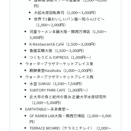
円）
大起水産回転寿司（1,000～3,000円）
世界で1番おいしいパン屋～知らんけど～
（1,000～2,000円）
河童ラーメン本舗大阪・関西万博店（1,500～
3,000円）
K-Restaurant＆Café（1,500～3,000円）
魯園菜館大阪（1,500～3,000円）
つくもうどん EXPRESS（1,000円～）
ウォータープラザマーケットプレイス東
醗酵食堂Hasshoku（1,000～2,000円）
ウォータープラザマーケットプレイス西
水空 SUIKUU（3,500～7,500円）
SUNTORY PARK CAFE（1,000円～）
近大卒の魚と紀州の恵み 近畿大学水産研究所
（2,000～5,000円）
EARTHTABLE～未来食堂～
GF RAMEN LAB大阪・関西万博店（2,000～3,000
円）
TERRACE NICHIREI（テラスニチレイ）（2,000～