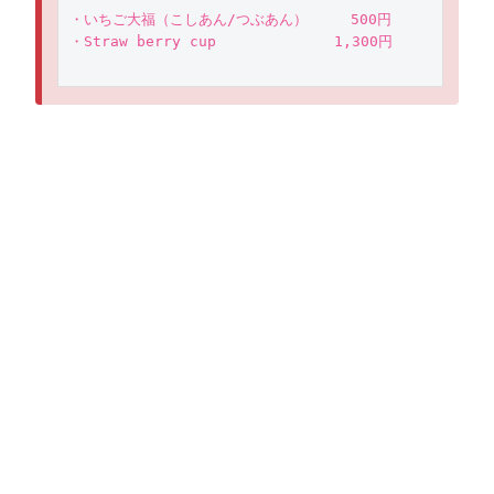
・いちご大福（こしあん/つぶあん）　　　500円
・Straw berry cup　　　　 　　　 1,300円