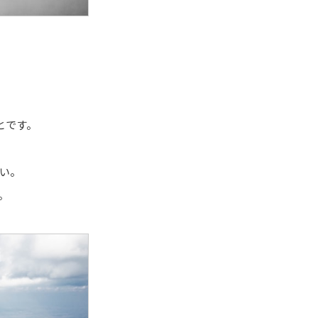
とです。
ない。
。