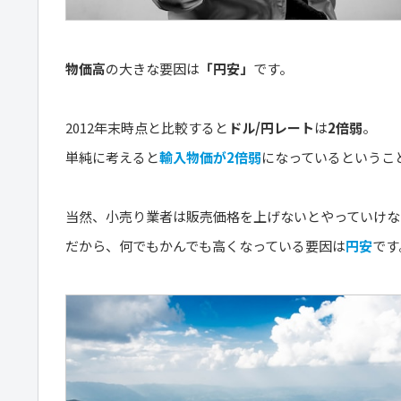
物価高
の大きな要因は
「円安」
です。
2012年末時点と比較すると
ドル/円レート
は
2倍弱
。
単純に考えると
輸入物価が2倍弱
になっているというこ
当然、小売り業者は販売価格を上げないとやっていけ
だから、何でもかんでも高くなっている要因は
円安
です