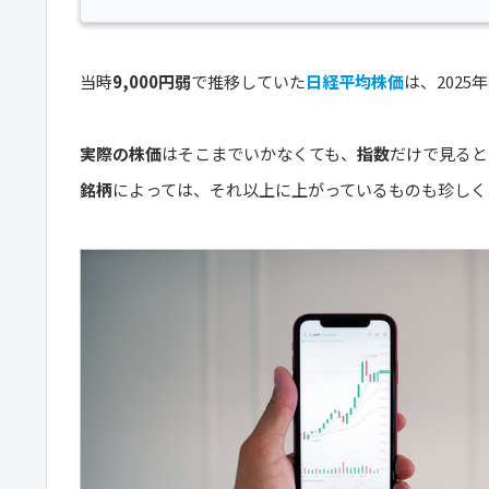
当時
9,000円弱
で推移していた
日経平均株価
は、2025
実際の株価
はそこまでいかなくても、
指数
だけで見ると
銘柄
によっては、それ以上に上がっているものも珍しく