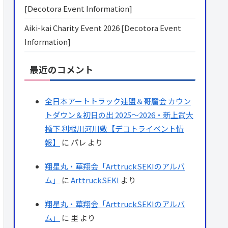
[Decotora Event Information]
Aiki-kai Charity Event 2026 [Decotora Event
Information]
最近のコメント
全日本アートトラック連盟＆哥麿会 カウン
トダウン＆初日の出 2025～2026・新上武大
橋下 利根川河川敷【デコトライベント情
報】
に
パレ
より
翔星丸・華翔会「ArttruckSEKIのアルバ
ム」
に
ArttruckSEKI
より
翔星丸・華翔会「ArttruckSEKIのアルバ
ム」
に
里
より