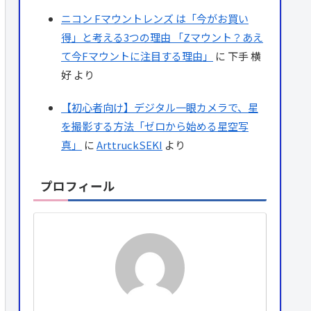
ニコン Fマウントレンズ は「今がお買い
得」と考える3つの理由 「Zマウント？あえ
て今Fマウントに注目する理由」
に
下手 横
好
より
【初心者向け】デジタル一眼カメラで、星
を撮影する方法「ゼロから始める星空写
真」
に
ArttruckSEKI
より
プロフィール