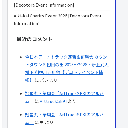
[Decotora Event Information]
Aiki-kai Charity Event 2026 [Decotora Event
Information]
最近のコメント
全日本アートトラック連盟＆哥麿会 カウン
トダウン＆初日の出 2025～2026・新上武大
橋下 利根川河川敷【デコトライベント情
報】
に
パレ
より
翔星丸・華翔会「ArttruckSEKIのアルバ
ム」
に
ArttruckSEKI
より
翔星丸・華翔会「ArttruckSEKIのアルバ
ム」
に
里
より