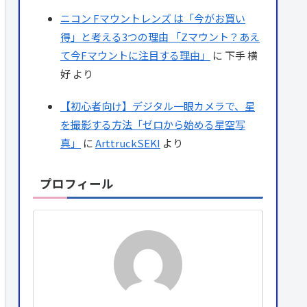
ニコン Fマウントレンズ は「今がお買い
得」と考える3つの理由 「Zマウント？あえ
て今Fマウントに注目する理由」
に
下手 横
好
より
【初心者向け】デジタル一眼カメラで、星
を撮影する方法「ゼロから始める星空写
真」
に
ArttruckSEKI
より
プロフィール