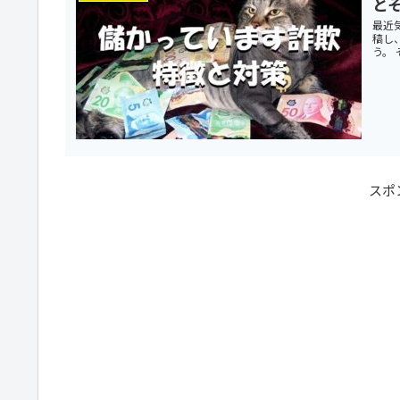
と
最近
稿し
う。
スポ