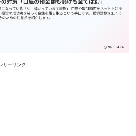
その対策「口座の預金額も儲けも全ては幻」
気になっている「私、儲かっています詐欺」 口座や取引画面をネット上に投
、投資の成功者を装って金銭を騙し取るという手口です。 投資詐欺を無くそ
 そのための注意点を紹介します。
2023.04.24
ンサーリンク