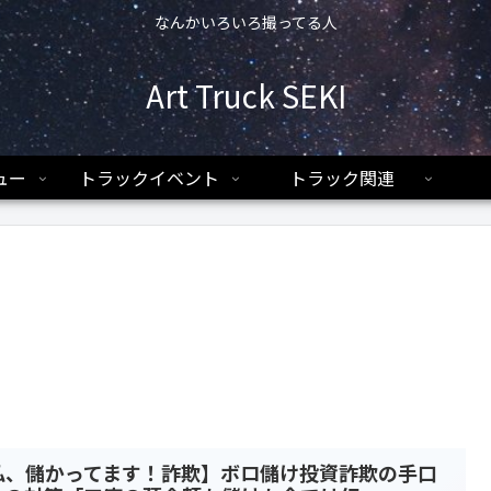
なんかいろいろ撮ってる人
Art Truck SEKI
ュー
トラックイベント
トラック関連
私、儲かってます！詐欺】ボロ儲け投資詐欺の手口